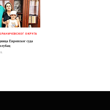
БРАНИЧЕВСКОГ ОКРУГА
дница Европског суда
олубац
26.