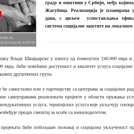
граду и општини у Србији, међу којима
Жагубица. Реализација је планирана 
дана, с циљем успостављања ефика
система социјалне заштите на локалном 
ршку Владе Швајцарске у износу од поменутих 240.000 евра и
00 евра, биће повећани доступност и квалитет услуга социјалне
ањивих друштвених група.
 ће самостално или у партнерству са центрима за социјални ра
им самоуправама реализовати пројекте у области пружања усл
иоедукативних услуга, терапијских услуга које укључују сензорн
безбеђује предах смештај за особе са инвалидитетом.
 пројеката биће побољшан положај и социјална укљученост 