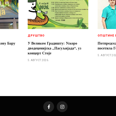
ДРУШТВО
ОПШТИНЕ 
кову Бару
У Великом Градишту: Ускоро
Потпредсе
дводеценијска ,,Пасуљијада“, уз
посетила Г
концерт Стоје
5. АВГУСТ 20
5. АВГУСТ 2026.
Facebook
Instagram