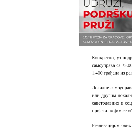
Конкретно, уз под
самоуправа са 73.0
1.400 грађана из р
Локалне самоуправе
или другим локалн
саветодавних и соц
пројекат којим се о
Реализацијом ових