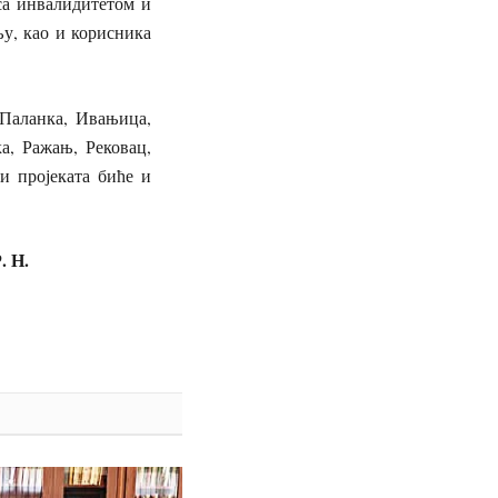
 са инвалидитетом и
у, као и корисника
Паланка, Ивањица,
, Ражањ, Рековац,
и пројеката биће и
. Н.