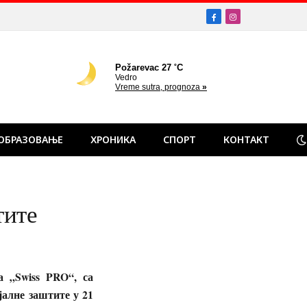
Facebook
Instagram
ОБРАЗОВАЊЕ
ХРОНИКА
СПОРТ
КОНТАКТ
тите
а „Swiss PRO“, са
јалне заштите у 21