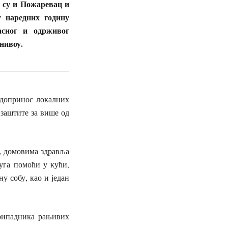
 су и Пожаревац и
у наредних годину
сног и одрживог
нивоу.
 допринос локалних
 заштите за више од
д, домовима здравља
уга помоћи у кући,
у собу, као и један
припадника рањивих