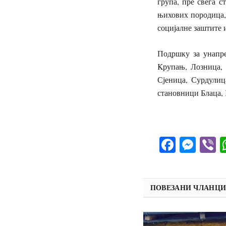
група, пре свега с
њихових породица,
социјалне заштите 
Подршку за унапре
Kрупањ, Лозница, 
Сјеница, Сурдулиц
становници Блаца,
Facebo
Mes
V
ПОВЕЗАНИ ЧЛАНЦ