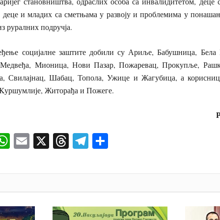
таријег становништва, одраслих особа са инвалидитетом, деце
 деце и младих са сметњама у развоју и проблемима у понашањ
из руралних подручја.
ђење социјалне заштите добили су Ариље, Бабушница, Бела 
Медвеђа, Мионица, Нови Пазар, Пожаревац, Прокупље, Рашка
а, Свилајнац, Шабац, Топола, Ужице и Жагубица, а корисниц
 Kуршумлије, Житорађа и Пожеге.
Р
ok
senger
iber
WhatsApp
Email
X
Threads
Telegram
Share
И