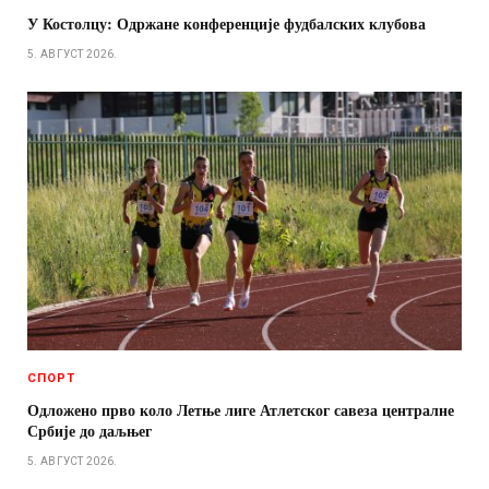
У Костолцу: Одржане конференције фудбалских клубова
5. АВГУСТ 2026.
СПОРТ
Одложено прво коло Летње лиге Атлетског савеза централне
Србије до даљњег
5. АВГУСТ 2026.