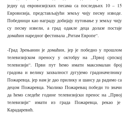
једну од евровизијских песама са последњих 10 – 15
Евровизија, представљајући земљу чију песму изводе.
Победници као награду добијају путовање у земљу чију
су песму извели, а град одакле деца долазе постаје
домаћин наредног фестивала „Ритам Европе“.
-Град Зрењанин је домаћин, јер је победио у прошлом
телевизијском преносу у октобру на „Првој српској
телевизији“. Први пут ћемо имати максималан број
градова и велику захвалност дугујемо градоначелнику
Пожаревца, јер нам је дао прилику и шансу да радимо са
децом Пожаревца. Уколико Пожаревац победи то значи
да ћемо следеће године телевизијски пренос на „Првој
телевизији“ имати из града Пожаревца, рекао је
Карадаревић.