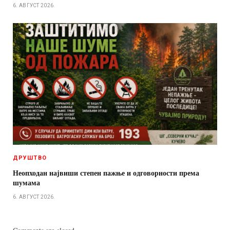
6. АВГУСТ 2026.
ДРУШТВО
Неопходан највиши степен пажње и одговорности према
шумама
6. АВГУСТ 2026.