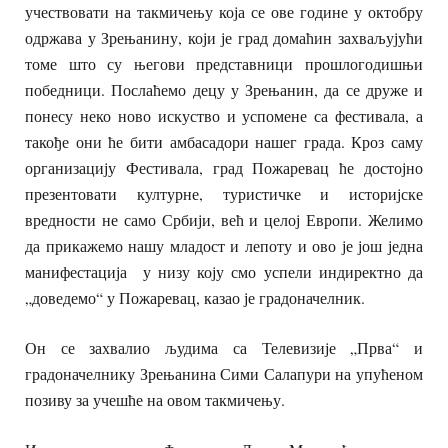
учествовати на такмичењу која се ове године у октобру
одржава у Зрењанину, који је град домаћин захваљујући
томе што су његови представници прошлогодишњи
победници. Послаћемо децу у Зрењанин, да се друже и
понесу неко ново искуство и успомене са фестивала, а
такође они ће бити амбасадори нашег града. Кроз саму
организацију Фестивала, град Пожаревац ће достојно
презентовати културне, туристичке и историјске
вредности не само Србији, већ и целој Европи. Желимо
да прикажемо нашу младост и лепоту и ово је још једна
манифестација у низу коју смо успели индиректно да
„доведемо“ у Пожаревац, казао је градоначелник.
Он се захвалио људима са Телевизије „Прва“ и
градоначелнику Зрењанина Сими Салапури на упућеном
позиву за учешће на овом такмичењу.