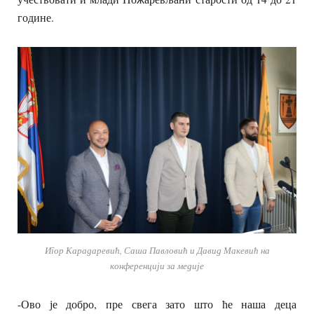
године.
Игор Карадаревић, Саша Павловић и Давид Макевић на
конференцији за медије
-Ово је добро, пре свега зато што ће наша деца