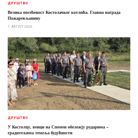
ДРУШТВО
Велика посећеност Костолачког котлића. Главна награда
Пожаревљанину
7. АВГУСТ 2026.
ДРУШТВО
У Костолцу, венци на Спомен обележју рударима –
градитељима темеља будућности