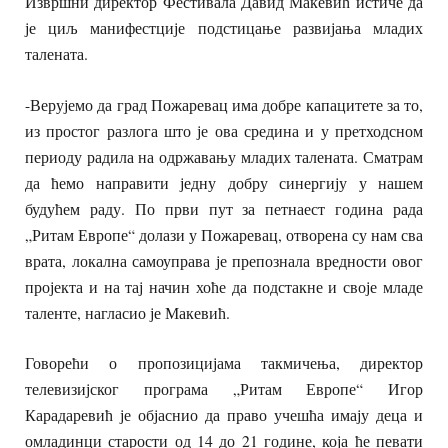
Извршни директор Фестивала Давид Макевић истиче да
је циљ манифестције подстицање развијања младих
талената.
-Верујемо да град Пожаревац има добре капацитете за то,
из простог разлога што је ова средина и у претходсном
периоду радила на одржавању младих талената. Сматрам
да ћемо направити једну добру синергију у нашем
будућем раду. По први пут за петнаест година рада
„Ритам Европе“ долази у Пожаревац, отворена су нам сва
врата, локална самоуправа је препознала вредности овог
пројекта и на тај начин хоће да подстакне и своје младе
таленте, нагласио је Макевић.
Говорећи о пропозицијама такмичења, директор
телевизијског програма „Ритам Европе“ Игор
Карадаревић је објаснио да право учешћа имају деца и
омладинци старости од 14 до 21 године, која ће певати