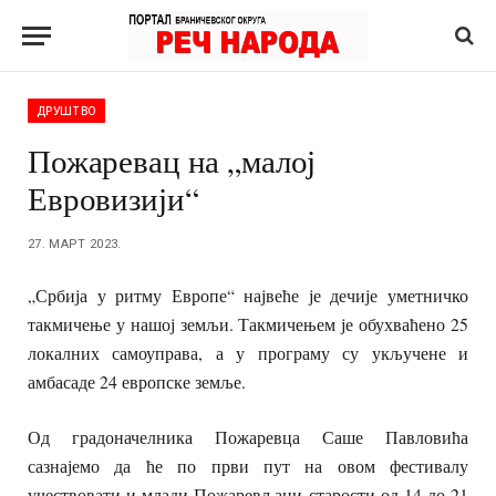
ДРУШТВО
Пожаревац на „малој
Евровизији“
27. МАРТ 2023.
„Србија у ритму Европе“ највеће је дечије уметничко
такмичење у нашој земљи. Такмичењем је обухваћено 25
локалних самоуправа, а у програму су укључене и
амбасаде 24 европске земље.
Од градоначелника Пожаревца Саше Павловића
сазнајемо да ће по први пут на овом фестивалу
учествовати и млади Пожаревљани старости од 14 до 21