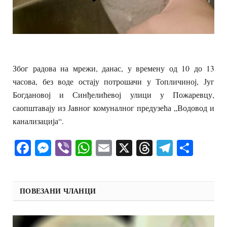
Због радова на мрежи, данас, у времену од 10 до 13
часова, без воде остају потрошачи у Топличиној, Југ
Богдановој и Синђелићевој улици у Пожаревцу,
саопштавају из Јавног комуналног предузећа „Водовод и
канализација“.
Facebook
Messenger
Viber
WhatsApp
Email
X
Threads
Telegra
Shar
ПОВЕЗАНИ ЧЛАНЦИ