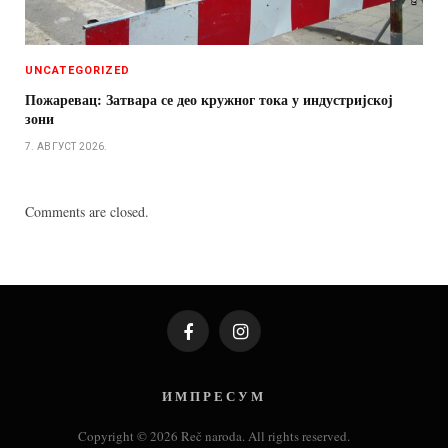
UNCATEGORIZED
Пожаревац: Затвара се део кружног тока у индустријској
зони
7. АВГУСТ 2026.
Comments are closed.
Facebook
Instagram
И М П Р Е С У М
Copyright © 2026 Reč naroda. All rights reserved.