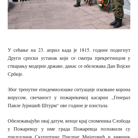
У сећање на 23. април када је 1815. године подигнут
Други српски устанак који се сматра прекретницом у
стварању модерне државе, данас се обележава Дан Војске
Србије.
Због тренутне епидемиолошке ситуације изазване корона
вирусом, свечаност у пожаревачкој касарни „Генерал
Павле Јуришић Штурм“ ове године је изостала.
Обележавајући овај датум, венце крај споменика Слобода
у Пожаревцу у име града Пожаревца положили су
председник Скупштине Предраг Мијатовић и заменик