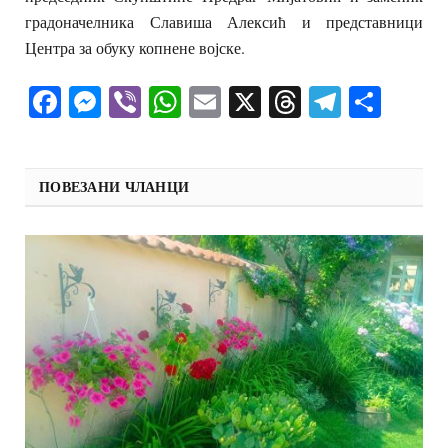
градоначелника Славиша Алексић и представници
Центра за обуку копнене војске.
Facebook
Messenger
Viber
WhatsApp
Email
X
Threads
Telegra
Shar
ПОВЕЗАНИ ЧЛАНЦИ