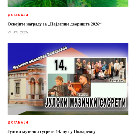
ДОГАЂАЈИ
Освојите награду за „Најлепше двориште 2026“
29. ЈУЛ 2026.
ДОГАЂАЈИ
Јулски музички сусрети 14. пут у Пожаревцу