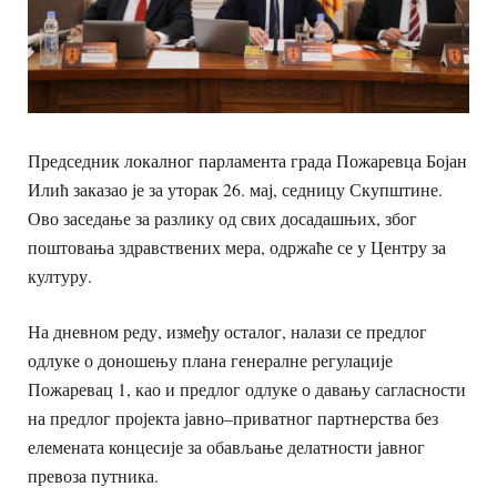
Председник локалног парламента града Пожаревца Бојан
Илић заказао је за уторак 26. мај, седницу Скупштине.
Ово заседање за разлику од свих досадашњих, због
поштовања здравствених мера, одржаће се у Центру за
културу.
На дневном реду, између осталог, налази се предлог
одлуке о доношењу плана генералне регулације
Пожаревац 1, као и предлог одлуке о давању сагласности
на предлог пројекта јавно–приватног партнерства без
елемената концесије за обављање делатности јавног
превоза путника.