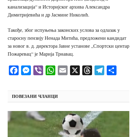
канализација“ и Историјског архива Александра
Димитријевића и др Јасмине Николић.
Такође, због испуњења законских услова за одлазак у
старосну пензију Ненада Митића, предложени кандидат
за новог в. д. директора Јавне установе „Спортски центар
Пожаревац“ је Марија Трнавац.
Facebook
Messenger
Viber
WhatsApp
Email
X
Threads
Telegra
Shar
ПОВЕЗАНИ ЧЛАНЦИ