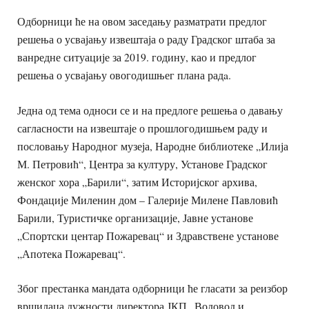
Одборници ће на овом заседању разматрати предлог
решења о усвајању извештаја о раду Градског штаба за
ванредне ситуације за 2019. годину, као и предлог
решења о усвајању овогодишњег плана радa.
Једна од тема односи се и на предлоге решења о давању
сагласности на извештаје о прошлогодишњем раду и
пословању Народног музеја, Народне библиотеке „Илија
М. Петровић“, Центра за културу, Установе Градског
женског хора „Барили“, затим Историјског архива,
Фондације Миленин дом – Галерије Милене Павловић
Барили, Туристичке организације, Јавне установе
„Спортски центар Пожаревац“ и Здравствене установе
„Апотека Пожаревац“.
Због престанка мандата одборници ће гласати за реизбор
вршилаца дужности директора ЈКП „Водовод и