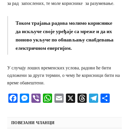
за рад запослених, те моле кориснике за разумевање.
Током трајања радова молимо кориснике
да искључе своје уређаје са мреже и да их
поново укључе по обнављању снабдевања
електричном енергијом.
У случају лоших временских услова, радови ће бити
одложени за други термин, о чему ће корисници бити на
време обавештени.
Facebook
Messenger
Viber
WhatsApp
Email
X
Threads
Telegra
Shar
ПОВЕЗАНИ ЧЛАНЦИ