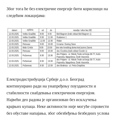
Због тога ће без електричне енергије бити корисници на
следећим локацијама:
Електродистрибуција Србије д.о.о. Београд
континуирано ради на унапређењу поузданости и
стабилности снабдевања електричном енергијом.
Највећи део радова је организован без искључења
крајњих купаца. Неке активности није могуће спровести
без обуставе напајања, због обезбеђења безбедних услова