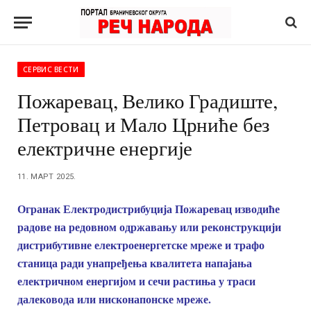
СЕРВИС ВЕСТИ
Пожаревац, Велико Градиште,
Петровац и Мало Црниће без
електричне енергије
11. МАРТ 2025.
Огранак Електродистрибуција Пожаревац изводиће
радове на редовном одржавању или реконструкцији
дистрибутивне електроенергетске мреже и трафо
станица ради унапређења квалитета напајања
електричном енергијом и сечи растиња у траси
далековода или нисконапонске мреже.