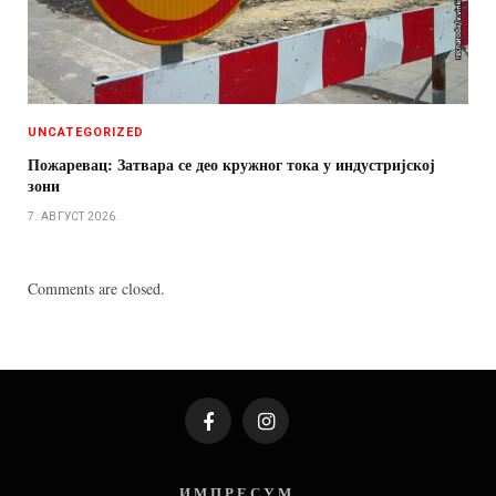
UNCATEGORIZED
Пожаревац: Затвара се део кружног тока у индустријској
зони
7. АВГУСТ 2026.
Comments are closed.
Facebook
Instagram
И М П Р Е С У М