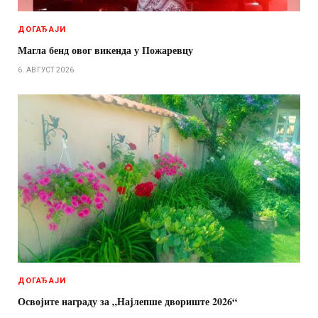
ДОГАЂАЈИ
Магла бенд овог викенда у Пожаревцу
6. АВГУСТ 2026.
ДОГАЂАЈИ
Освојите награду за „Најлепше двориште 2026“