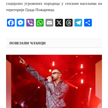
социјално угрожених породица у сеоским насељима на
територији Града Пожаревца.
Facebook
Messenger
Viber
WhatsApp
Email
X
Threads
Telegra
Shar
ПОВЕЗАНИ ЧЛАНЦИ