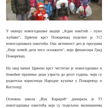
У оквиру новогодишње акције „Један пакетић – пуно
љубави“, Црвени крст Пожаревац поделио je 312
новогодишњих пакетића. Ова активност део је програма
„Није помоћ дати него оснажити“, који финансира Град
Пожаревац.
На овај начин Црвени крст честитао је новогодишње и
божићне празнике деци узраста до десет година, чији су
родитељи корисници Народне кухиње у Пожаревцу и
Костолцу.
Основна школа „Вук Караџић“ донирала је 53
новогодишња пакетића која су подељена малишанима