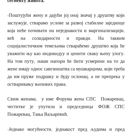
сегменту живота.
-Поштујући жену и дајући јој онај значај у друштву који
заслужује, стварамо услове за развој стабилне заједнице
која неће почивати на неједнакости и маргинализацији,
већ на солидарности и правди. На таквим
социјалистичким темељима ствараћемо друштво која ће
уважити њу као индивидуу и ценити сваку њену улогу.
На том путу, наши напори ће бити усмерени на то да
жене имају однос савезништва са мушкарцима, који треба
да им пруже подршку и буду ослонац, а не препрека у
остваривању њихових права.
Свим женама, у име Форума жена СПС Пожаревац,
честитке је упутила и председница ФОЖ СПС
Пожаревац, Тања Ваљаревић.
-Једнаке могућности, једнакост пред људима и пред