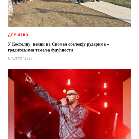
ДРУШТВО
У Костолцу, венци на Спомен обележју рударима –
градитељима темеља будућности
6. АВГУСТ 2026.