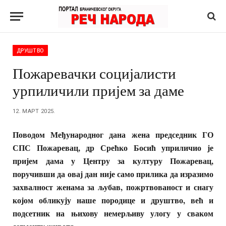
ДРУШТВО
Пожаревачки социјалисти
урпиличили пријем за даме
12. МАРТ 2025.
Поводом Међународног дана жена председник ГО
СПС Пожаревац, др Срећко Босић уприличио је
пријем дама у Центру за културу Пожаревац,
поручивши да овај дан није само прилика да изразимо
захвалност женама за љубав, пожртвованост и снагу
којом обликују наше породице и друштво, већ и
подсетник на њихову немерљиву улогу у сваком