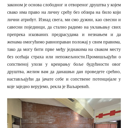
законом је основа слободног и отвореног друштва у којем
свако има право на личну срећу без обзира на било који
лични атрибут. Изнад свега, ми смо дужни, као свесни и
савесни појединци, да стално радимо на уклањању свих
препрека изазваних предрасудама и незнањем и да
женама омогућимо равноправан положај у свим правима,
тако да могу бити прве међу једнакима на сваком месту
без осећаја страха или непожељности.Промишљајући о
сопственој улози у креирању боље будућности овог
друштва, желим вам да данашњи дан проведете срећно,
настављајући да јачате себе и сопствене потенцијале у
које заједно верујемо, рекла је Ваљаревић.