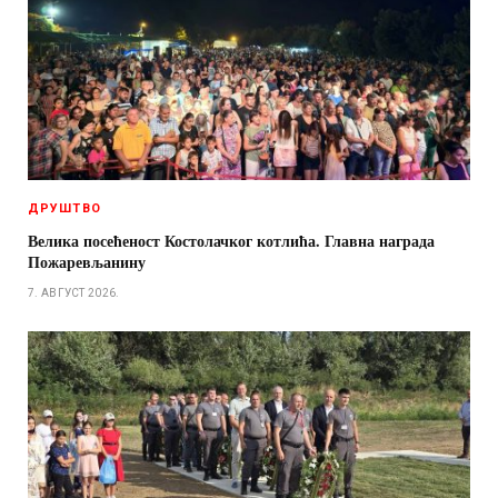
ДРУШТВО
Велика посећеност Костолачког котлића. Главна награда
Пожаревљанину
7. АВГУСТ 2026.