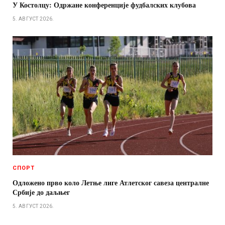
У Костолцу: Одржане конференције фудбалских клубова
5. АВГУСТ 2026.
СПОРТ
Одложено прво коло Летње лиге Атлетског савеза централне
Србије до даљњег
5. АВГУСТ 2026.