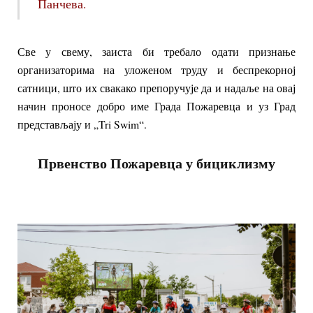
Панчева.
Све у свему, заиста би требало одати признање
организаторима на уложеном труду и беспрекорној
сатници, што их свакако препоручује да и надаље на овај
начин проносе добро име Града Пожаревца и уз Град
представљају и „Tri Swim“.
Првенство Пожаревца у бициклизму