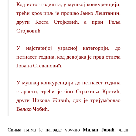
Код истог годишта, у мушкој конкуренцији,
трећи кроз циљ је прошао Јанко Лештанин,
други Коста Стојковић, а први Реља
Стојковић.
У најстаријој узрасној категорији, до
петнаест година, код девојака је прва стигла
Јована Стевановић.
У мушкој конкуренцији до петнаест година
старости, трећи је био Страхиња Крстић,
други Никола Живић, док је тријумфовао
Вељко Чобић.
Милан Јовић
Свима њима је награде уручио
, члан