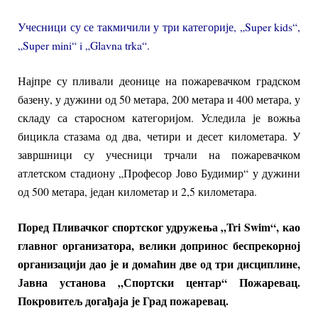
Учесници су се такмичили у три категорије, „Super kids“,
„Super mini“ i „Glavna trka“.
Најпре су пливали деонице на пожаревачком градском
базену, у дужини од 50 метара, 200 метара и 400 метара, у
складу са старосном категоријом. Уследила је вожња
бицикла стазама од два, четири и десет километара. У
завршници су учесници трчали на пожаревачком
атлетском стадиону „Професор Јово Будимир“ у дужини
од 500 метара, један километар и 2,5 километара.
Поред Пливачког спортског удружења „Tri Swim“, као
главног организатора, велики допринос беспрекорној
организацији дао је и домаћин две од три дисциплине,
Јавна установа „Спортски центар“ Пожаревац.
Покровитељ догађаја је Град пожаревац.