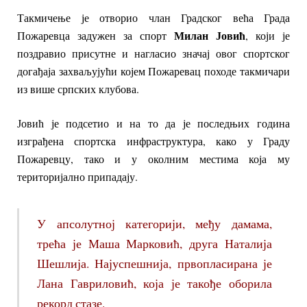
Такмичење је отворио члан Градског већа Града
Милан Јовић
Пожаревца задужен за спорт
, који је
поздравио присутне и нагласио значај овог спортског
догађаја захваљујући којем Пожаревац походе такмичари
из више српских клубова.
Јовић је подсетио и на то да је последњих година
изграђена спортска инфраструктура, како у Граду
Пожаревцу, тако и у околним местима која му
територијално припадају.
У апсолутној категорији, међу дамама,
трећа је Маша Марковић, друга Наталија
Шешлија. Најуспешнија, првопласирана је
Лана Гавриловић, која је такође оборила
рекорд стазе.