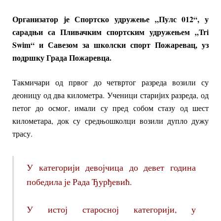
Организатор је Спортско удружење „Пулс 012“, у
сарадњи са Пливачким спортским удружењем „Tri
Swim“ и Савезом за школски спорт Пожаревац, уз
подршку Града Пожаревца.
Такмичари од првог до четвртог разреда возили су
деоницу од два километра. Ученици старијих разреда, од
петог до осмог, имали су пред собом стазу од шест
километара, док су средњошколци возили дупло дужу
трасу.
У категорији девојчица до девет година
победила је Рада Ђурђевић.
У истој старосној категорији, у