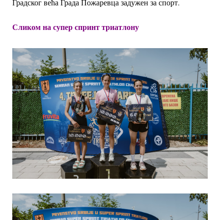
Градског већа Града Пожаревца задужен за спорт.
Сликом на супер спринт триатлону