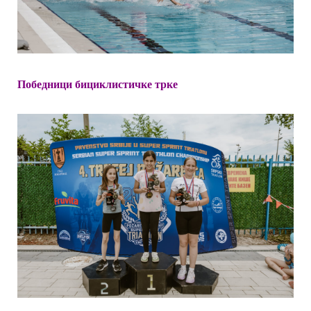
Победници бициклистичке трке