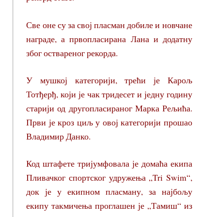
Све оне су за свој пласман добиле и новчане
награде, а првопласирана Лана и додатну
због оствареног рекорда.
У мушкој категорији, трећи је Карољ
Тотђерђ, који је чак тридесет и једну годину
старији од другопласираног Марка Рељића.
Први је кроз циљ у овој категорији прошао
Владимир Данко.
Код штафете тријумфовала је домаћа екипа
Пливачког спортског удружења „Tri Swim“,
док је у екипном пласману, за најбољу
екипу такмичења проглашен је „Тамиш“ из