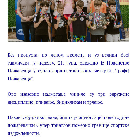
Без пропуста, по лепом времену и уз велики број
такмичара, у недељу, 21. јуна, одржано је Првенство
Пожаревца у супер спринт триатлону, четврти „Трофеј
Пожаревца“.
Ово изазовно надметање чиниле су три здружене
дисциплине: пливање, бициклизам и трчање.
Након узбудљивог дана, општа је оцена да је и ове године
пожаревачки Супер триатлон померио границе спортске
издржљивости.