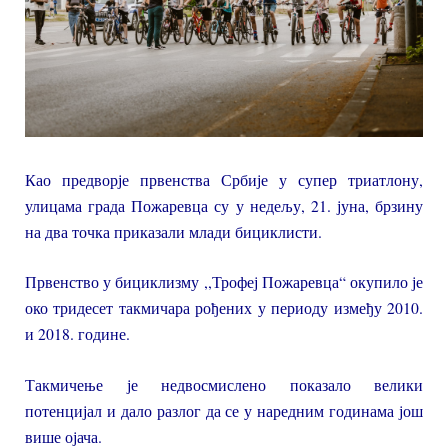
Као предворје првенства Србије у супер триатлону,
улицама града Пожаревца су у недељу, 21. јуна, брзину
на два точка приказали млади бициклисти.
Првенство у бициклизму ,,Трофеј Пожаревца“ окупило је
око тридесет такмичара рођених у периоду између 2010.
и 2018. године.
Такмичење је недвосмислено показало велики
потенцијал и дало разлог да се у наредним годинама још
више ојача.