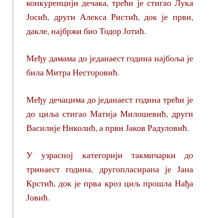
конкуренцији дечака, трећи је стигао Лука
Јосић, други Алекса Ристић, док је први,
дакле, најбржи био Тодор Јотић.
Међу дамама до једанаест година најбоља је
била Митра Несторовић.
Међу дечацима до једанаест година трећи је
до циља стигао Матија Милошевић, други
Василије Николић, а први Јаков Радуловић.
У узрасној категорији такмичарки до
тринаест година, другопласирана је Јана
Крстић, док је прва кроз циљ прошла Нађа
Јовић.