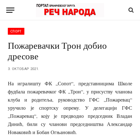
СПОРТ
Пожаревачки Трон добио
дресове
3. ОКТОБАР 2021.
На игралишту ФК „Сопот“, представницима Школе
фудбала пожаревачког ФК „Трон“, у присуству чланова
клуба и родитеља, руководство ГФС „Пожаревац“
уручило је спортску опрему. У делегацији ГФС
„Пожаревац“, коју је предводио председник Владан
Динић, били су чланови председништва Александар
Новаковић и Бобан Огњановић.