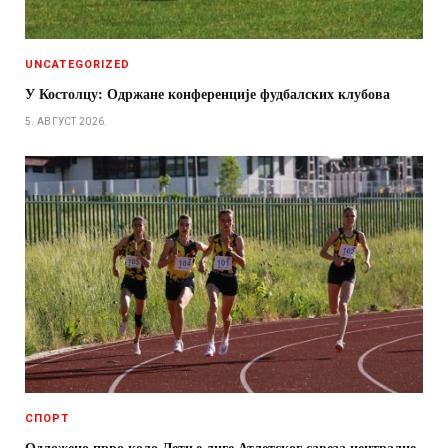
UNCATEGORIZED
У Костолцу: Одржане конференције фудбалских клубова
5. АВГУСТ 2026.
СПОРТ
Одложено прво коло Летње лиге Атлетског савеза централне