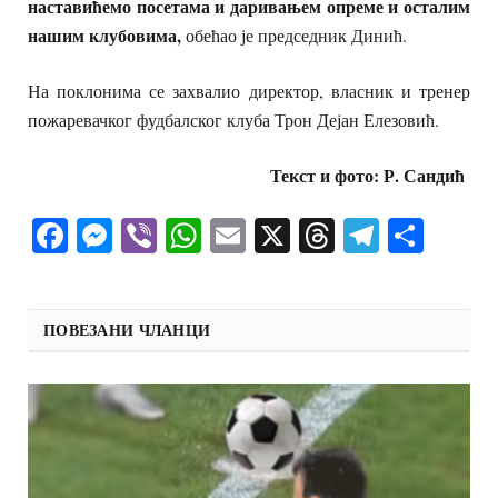
наставићемо посетама и даривањем опреме и осталим
нашим клубовима,
обећао је председник Динић.
На поклонима се захвалио директор, власник и тренер
пожаревачког фудбалског клуба Трон Дејан Елезовић.
Текст и фото: Р. Сандић
Facebook
Messenger
Viber
WhatsApp
Email
X
Threads
Telegra
Shar
ПОВЕЗАНИ ЧЛАНЦИ