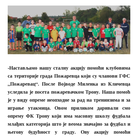
-Настављамо нашу сталну акцију помоћи клубовима
са територије града Пожаревца који су чланови ГФС
„Пожаревац“. После Војводе Миленка из Кличевца
уследила је посета пожаревачком Трону. Наша помоћ
је у виду опреме неопходне за рад на тренинзима и за
играње утакмица. Овом приликом даривали смо
опрему ФК Трону који има масовну школу фудбала
млађих категорија што је веома значајно за фудбал и
његову будућност у граду. Ову акцију помоћи