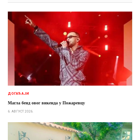
ДОГАЂАЈИ
Магла бенд овог викенда у Пожаревцу
6. АВГУСТ 2026.