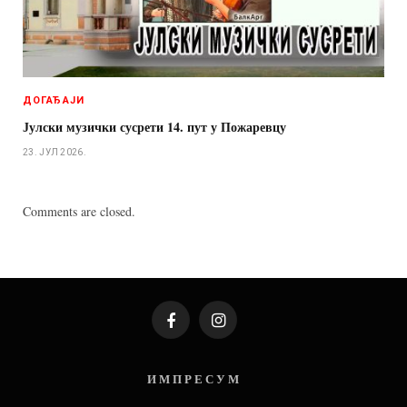
ДОГАЂАЈИ
Јулски музички сусрети 14. пут у Пожаревцу
23. ЈУЛ 2026.
Comments are closed.
Facebook
Instagram
И М П Р Е С У М