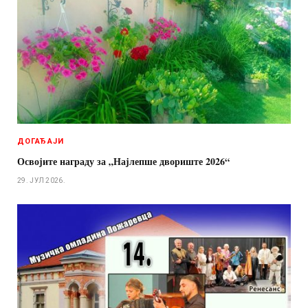
ДОГАЂАЈИ
Освојите награду за „Најлепше двориште 2026“
29. ЈУЛ 2026.