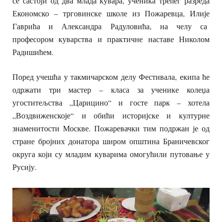
се састоји од два млада кувара, ученика трећег разреда
Економско – трговинске школе из Пожаревца, Илије
Гаврића и Александра Радуловића, на челу са
професором куварства и практичне наставе Николом
Радишићем.
Поред учешћа у такмичарском делу Фестивала, екипа ће
одржати три мастер – класа за ученике колеџа
угоститељства „Царицино“ и госте парк – хотела
„Воздвиженскоје“ и обићи историјске и културне
знаменитости Москве. Пожаревачки тим подржан је од
стране бројних донатора широм општина Браничевског
округа који су младим куварима омогућили путовање у
Русију.