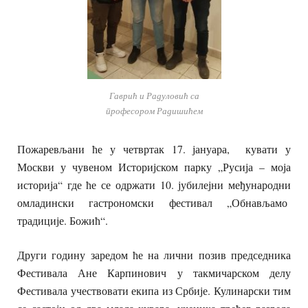
Гаврић и Радуловић са
професором Радишићем
Пожаревљани ће у четвртак 17. јануара, кувати у
Москви у чувеном Историјском парку „Русија – моја
историја“ где ће се одржати 10. јубилејни међународни
омладински гастрономски фестивал „Обнављамо
традиције. Божић“.
Други годину заредом ће на лични позив председника
Фестивала Ане Карпинович у такмичарском делу
Фестивала учествовати екипа из Србије. Кулинарски тим