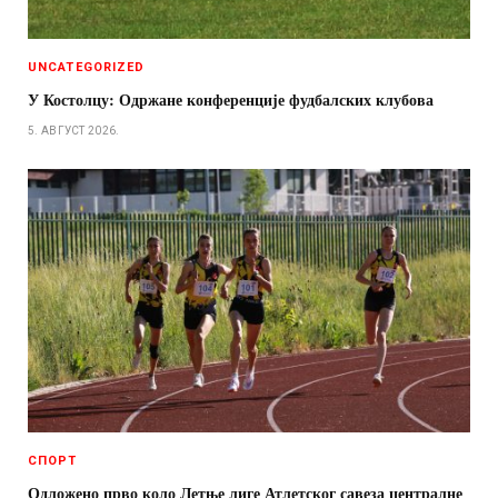
UNCATEGORIZED
У Костолцу: Одржане конференције фудбалских клубова
5. АВГУСТ 2026.
СПОРТ
Одложено прво коло Летње лиге Атлетског савеза централне