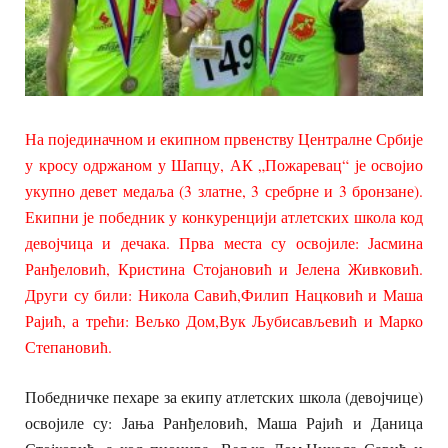
На појединачном и екипном првенству Централне Србије
у кросу одржаном у Шапцу, АК „Пожаревац“ је освојио
укупно девет медаља (3 златне, 3 сребрне и 3 бронзане).
Екипни је победник у конкуренцији атлетских школа код
девојчица и дечака. Прва места су освојиле: Јасмина
Ранђеловић, Кристина Стојановић и Јелена Живковић.
Други су били: Никола Савић,Филип Нацковић и Маша
Рајић, а трећи: Вељко Дом,Вук Љубисављевић и Марко
Степановић.
Победничке пехаре за екипу атлетских школа (девојчице)
освојиле су: Јања Ранђеловић, Маша Рајић и Даница