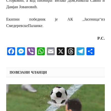
Стојковић, а код пионира: Вељко Дом,Никола Савић и
Дамјан Јовановић.
Екипни победник је АК „Јасеница“из
СмедеревскеПаланке.
Р.С.
Facebook
Messenger
Viber
WhatsApp
Email
X
Threads
Telegra
Shar
ПОВЕЗАНИ ЧЛАНЦИ