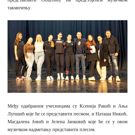
такмичењу.
Међу одабраним учесницама су Ксенија Ракић и Ања
Лупшић које ће се представити песмом, и Наташа Никић,
Магдалена Јовић и Јелена Јанковић које ће се у овом
музичком надметању представити плесом.