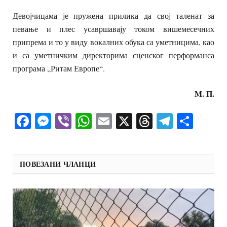
Девојчицама је пружена прилика да свој таленат за
певање и плес усавршавају током вишемесечних
припрема и то у виду вокалних обука са уметницима, као
и са уметничким директорима сценског перформанса
програма „Ритам Европе“.
М. П.
Facebook
Messenger
Viber
WhatsApp
Email
X
Threads
Telegra
Shar
ПОВЕЗАНИ ЧЛАНЦИ