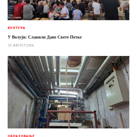
КУЛТУРА
У Волуји: Славили Дане Свете Петке
10. АВГУСТ 2026.
ОБРАЗОВАЊЕ