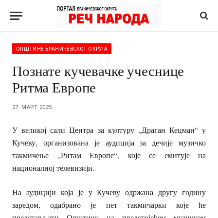
ОПШТИНЕ БРАНИЧЕВСКОГ ОКРУГА
Познате кучевачке учеснице
Ритма Европе
27. МАРТ 2025.
У великој сали Центра за културу „Драган Кецман“ у
Кучеву, организована је аудиција за дечије музичко
такмичење „Ритам Европе“, које се емитује на
националној телевизији.
На аудицији која је у Кучеву одржана другу годину
заредом, одабрано је пет такмичарки које ће
представљати Општину на предстојећем музичком