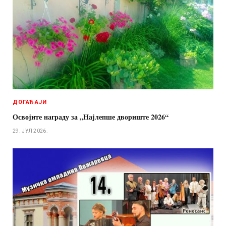
ДОГАЂАЈИ
Освојите награду за „Најлепше двориште 2026“
29. ЈУЛ 2026.