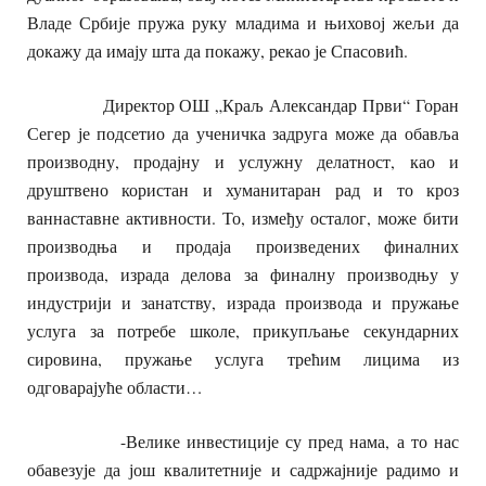
Владе Србије пружа руку младима и њиховој жељи да
докажу да имају шта да покажу, рекао је Спасовић.
Директор ОШ „Краљ Александар Први“ Горан
Сегер је подсетио да ученичка задруга може да обавља
производну, продајну и услужну делатност, као и
друштвено користан и хуманитаран рад и то кроз
ваннаставне активности. То, између осталог, може бити
производња и продаја произведених финалних
производа, израда делова за финалну производњу у
индустрији и занатству, израда производа и пружање
услуга за потребе школе, прикупљање секундарних
сировина, пружање услуга трећим лицима из
одговарајуће области…
-Велике инвестиције су пред нама, а то нас
обавезује да још квалитетније и садржајније радимо и