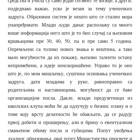
средства и учила су само један сегмент те визије, а други,
подједнако важан, уско је везан за тему ученичких
задруга. Образовни систем је нешто што се стално мора
унапређивати. Млади људи данас располажу са много
више информација него што је то био случај са њиховим
вршњацима пре 30, 40, 50, па и пре само 5 година.
Опремљени са толико нових знања и вештина, а тако
мало могућности да их покажу, њихови таленти остану
непримећени, а идеје неискоришћене. Управо то је оно
што је, по мом мишљењу, суштина оснивања ученичких
задруга, дати младима у руке, равноправно са
родитељима и наставницима, могућност да се баве
организацијом посла. Дакле, млади предузетници из
школских клупа моћи ће да одлучују о бизнис плану и о
томе коју врсту делатности ће обављати, да се радују
првој добити и проширењу, али и брину о евентуалном
смањеном обиму посла и губицима. Попут увођења
дуалног образовања, овај потез Министарства просвете и