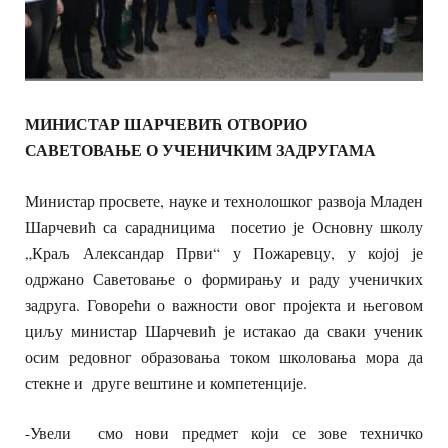
МИНИСТАР ШАРЧЕВИЋ ОТВОРИО
САВЕТОВАЊЕ О УЧЕНИЧКИМ ЗАДРУГАМА
Министар просвете, науке и технолошког развоја Младен
Шарчевић са сарадницима посетио је Основну школу
„Краљ Александар Први“ у Пожаревцу, у којој је
одржано Саветовање о формирању и раду ученичких
задруга. Говорећи о важности овог пројекта и његовом
циљу министар Шарчевић је истакао да сваки ученик
осим редовног образовања током школовања мора да
стекне и друге вештине и компетенције.
-Увели смо нови предмет који се зове техничко