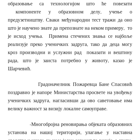
образовање са технологијом што ће повезати
компоненте у образовном делу, учење о
предузетништву. Сваки међународни тест тражи да оно
што је научено знате да препознате на неком примеру, то
је исход учења. Примена стечених знања се најбоље
реализује преко ученичких задруга, тако да деца могу
кроз производни и услужни рад показати и вештину
рада, што је заиста потребно у животу, казао је
Шарчевић.
Градоначелник Пожаревца Бане Спасовић
поздравио је напоре Министарства просвете на увођењу
ученичких задруга, нагласивши да ово саветовање има
велику важност за визију локалне самоуправе.
-Многобројна реновирања објеката образовних
установа на нашој територији, улагање у наставна