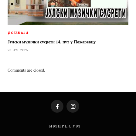
ДОГАЂАЈИ
Јулски музички сусрети 14. пут у Пожаревцу
23. ЈУЛ 2026.
Comments are closed.
Facebook
Instagram
И М П Р Е С У М