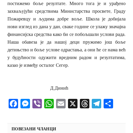
постижемо боље резултате. Много тога је и урађено
захваљујући средствима Министарства просвете, Граду
Пожаревцу и људима добре воље. Школа је добијала
нови изглед из дана у дан, сваке године се улажу значајна
финансијска средства како би се побољшали услови рада.
Наша обавеза је да нашој деци пружимо још боље
детињство и боље услове одрастања, а они ће се нама већ
у будућности одужити вредним радом и резултатима,
казао је између осталог Сегер.
Д.Динић
Facebook
Messenger
Viber
WhatsApp
Email
X
Threads
Telegra
Shar
ПОВЕЗАНИ ЧЛАНЦИ