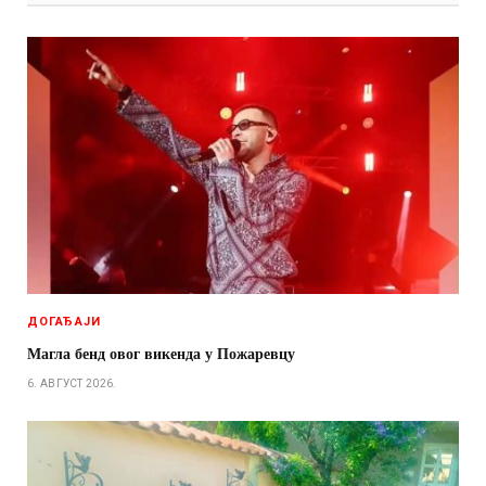
ДОГАЂАЈИ
Магла бенд овог викенда у Пожаревцу
6. АВГУСТ 2026.