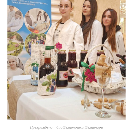
Прехрамбено – биотехнолошки техничари