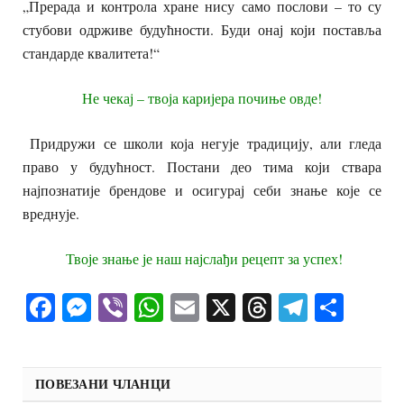
​„Прерада и контрола хране нису само послови – то су
стубови одрживе будућности. Буди онај који поставља
стандарде квалитета!“
Не чекај – твоја каријера почиње овде!
Придружи се школи која негује традицију, али гледа
право у будућност. Постани део тима који ствара
најпознатије брендове и осигурај себи знање које се
вреднује.
Твоје знање је наш најслађи рецепт за успех!
Facebook
Messenger
Viber
WhatsApp
Email
X
Threads
Telegra
Shar
ПОВЕЗАНИ ЧЛАНЦИ