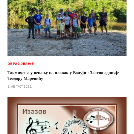
ОБРАЗОВАЊЕ
Такмичење у пецању на пловак у Волуји : Златно одличје
Теодору Марецићу
3. АВГУСТ 2026.