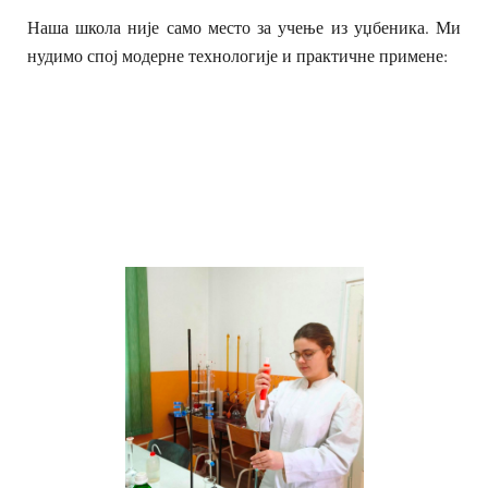
Наша школа није само место за учење из уџбеника. Ми
нудимо спој модерне технологије и практичне примене: