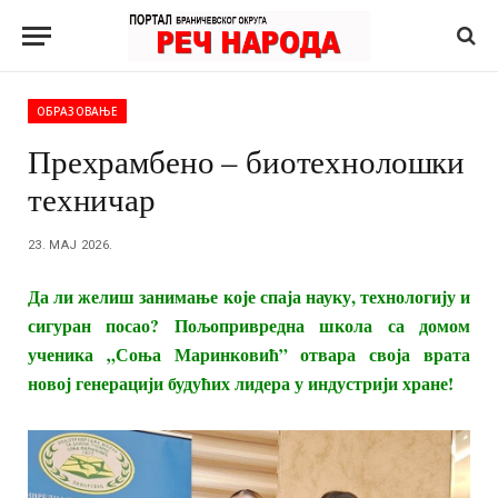
ОБРАЗОВАЊЕ
Прехрамбено – биотехнолошки
техничар
23. МАЈ 2026.
Да ли желиш занимање које спаја науку, технологију и
сигуран посао? Пољопривредна школа са домом
ученика „Соња Маринковић” отвара своја врата
новој генерацији будућих лидера у индустрији хране!