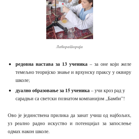
Лабораторија
редовна настава за 13 ученика
– за оне који желе
темељно теоријско знање и врхунску праксу у оквиру
школе;
дуално образовање за 15 ученика
– учи кроз рад у
сарадњи са светски познатом компанијом „Бамби”!
Ово је јединствена прилика да занат учиш од најбољих,
уз реално радно искуство и потенцијал за запослење
одмах након школе.