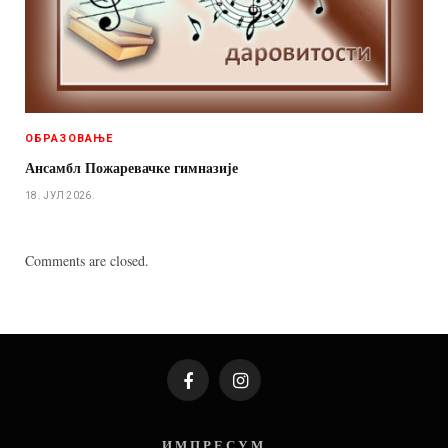
ОБРАЗОВАЊЕ
Ансамбл Пожаревачке гимнaзије
18. ЈУЛ 2026.
Comments are closed.
Facebook
Instagram
И М П Р Е С У М