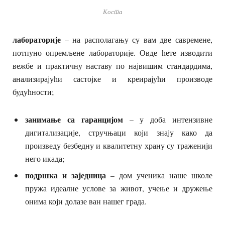
Коста
лабораторије
– на располагању су вам две савремене,
потпуно опремљене лабораторије. Овде ћете изводити
вежбе и практичну наставу по највишим стандардима,
анализирајући састојке и креирајући производе
будућности;
занимање са гаранцијом
– у доба интензивне
дигитализације, стручњаци који знају како да
произведу безбедну и квалитетну храну су траженији
него икада;
подршка и заједница
– дом ученика наше школе
пружа идеалне услове за живот, учење и дружење
онима који долазе ван нашег града.