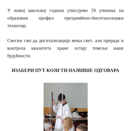
У новој школској години уписујемо 28 ученика на
образовни профил прехрамбено-биотехнолошки
техничар.
Свесни смо да дигитализација мења свет, али прерада и
контрола квалитета хране остају темељи наше
будућности.
ИЗАБЕРИ ПУТ КОЈИ ТИ НАЈВИШЕ ОДГОВАРА