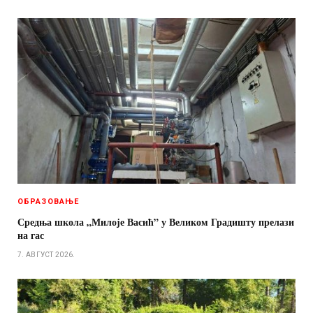
ОБРАЗОВАЊЕ
Средња школа „Милоје Васић” у Великом Градишту прелази
на гас
7. АВГУСТ 2026.