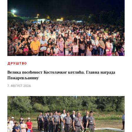
ДРУШТВО
Велика посећеност Костолачког котлића. Главна награда
Пожаревљанину
7. АВГУСТ 2026.