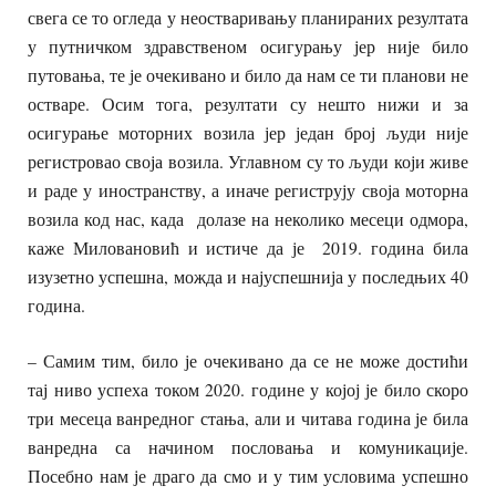
свега се то огледа у неостваривању планираних резултата
у путничком здравственом осигурању јер није било
путовања, те је очекивано и било да нам се ти планови не
остваре. Осим тога, резултати су нешто нижи и за
осигурање моторних возила јер један број људи није
регистровао своја возила. Углавном су то људи који живе
и раде у иностранству, а иначе региструју своја моторна
возила код нас, када долазе на неколико месеци одмора,
каже Миловановић и истиче да је 2019. година била
изузетно успешна, можда и најуспешнија у последњих 40
година.
– Самим тим, било је очекивано да се не може достићи
тај ниво успеха током 2020. године у којој је било скоро
три месеца ванредног стања, али и читава година је била
ванредна са начином пословања и комуникације.
Посебно нам је драго да смо и у тим условима успешно