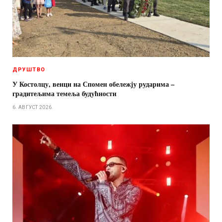
ДРУШТВО
У Костолцу, венци на Спомен обележју рударима –
градитељима темеља будућности
6. АВГУСТ 2026.