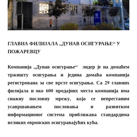
ГЛАВНА ФИЛИЈАЛА „ДУНАВ ОСИГУРАЊЕ“ У
ПОЖАРЕВЦУ
Компанија „Дунав осигурање“ лидер је на домаћем
тржишту осигурања и једина домаћа компанија
регистрована за све врсте осигурања. Са 29 главних
филијала и око 600 продајних места компанија има
снажну пословну мрежу, која се непрестаним
усавршавањем пословања и развитком
информационог система приближава стандардима
великих европских осигуравајућих кућа.