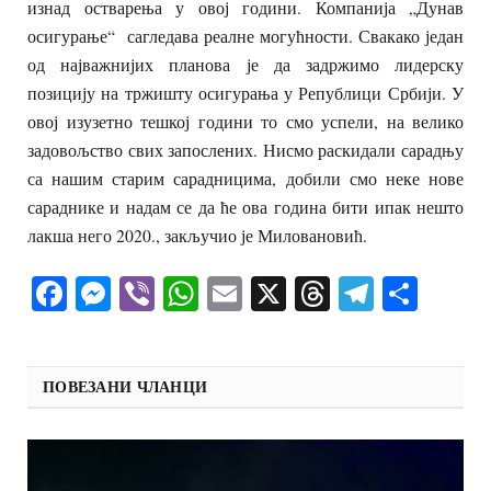
изнад остварења у овој години. Компанија „Дунав
осигурање“ сагледава реалне могућности. Свакако један
од најважнијих планова је да задржимо лидерску
позицију на тржишту осигурања у Републици Србији. У
овој изузетно тешкој години то смо успели, на велико
задовољство свих запослених. Нисмо раскидали сарадњу
са нашим старим сарадницима, добили смо неке нове
сараднике и надам се да ће ова година бити ипак нешто
лакша него 2020., закључио је Миловановић.
Facebook
Messenger
Viber
WhatsApp
Email
X
Threads
Telegra
Shar
ПОВЕЗАНИ ЧЛАНЦИ