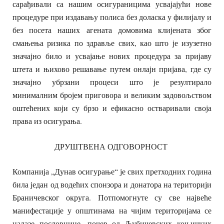
сарађивали са нашим осигураницима усвајајући нове
процедуре при издавању полиса без доласка у филијалу и
без посета наших агената домовима клијената због
смањења ризика по здравље свих, као што је изузетно
значајно било и усвајање нових процедура за пријаву
штета и њихово решавање путем онлајн пријава, где су
значајно убрзани процеси што је резултирало
минималним бројем приговора и великим задовољством
оштећених који су брзо и ефикасно остваривали своја
права из осигурања.
ДРУШТВЕНА ОДГОВОРНОСТ
Компанија „Дунав осигурање“ је свих претходних година
била један од водећих спонзора и донатора на територији
Браничевског округа. Потпомогнуте су све највеће
манифестације у општинама на чијим територијама се
налазе пословнице, почев од Љубичевских коњичких