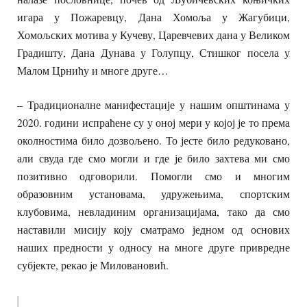
игара у Пожаревцу, Дана Хомоља у Жагубици,
Хомољских мотива у Кучеву, Царевчевих дана у Великом
Градишту, Дана Дунава у Голупцу, Стишког посела у
Малом Црнићу и многе друге…
– Традиционалне манифестације у нашим општинама у
2020. години испраћене су у оној мери у којој је то према
околностима било дозвољено. То јесте било редуковано,
али свуда где смо могли и где је било захтева ми смо
позитивно одговорили. Помогли смо и многим
образовним установама, удружењима, спортским
клубовима, невладиним организацијама, тако да смо
наставили мисију коју сматрамо једном од основих
наших предности у односу на многе друге привредне
субјекте, рекао је Миловановић.