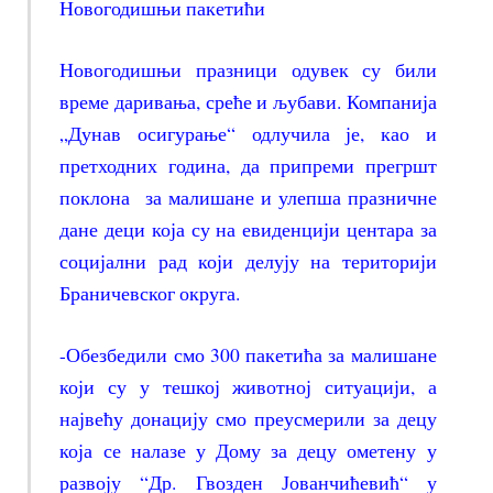
Новогодишњи пакетићи
Новогодишњи празници одувек су били
време даривања, среће и љубави. Компанија
„Дунав осигурање“ одлучила је, као и
претходних година, да припреми прегршт
поклона за малишане и улепша празничне
дане деци која су на евиденцији центара за
социјални рад који делују на територији
Браничевског округа.
-Обезбедили смо 300 пакетића за малишане
који су у тешкој животној ситуацији, а
највећу донацију смо преусмерили за децу
која се налазе у Дому за децу ометену у
развоју “Др. Гвозден Јованчићевић“ у