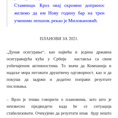
Стамници. Кроз овај скромни допринос
желимо да им Нову годину бар на трен
учинимо лепшом, рекао је Миловановић.
ПЛАНОВИ ЗА 2021.
„Дунав осигурање“, као највећа и једина државна
осигуравајућа кућа у Србији наставља са свим
уобичајеним активностима. То значи да Компанија и
надаље мора неговати друштвену одговорност, као и да
покуша да задржи и додатно поправи резултате
пословања.
– Врло је тешко говорити о плановима, зато што је
неизвесно предвидети када ће се ситуација
стабилизовати. Очекујемо да резултати ипак буду нешто