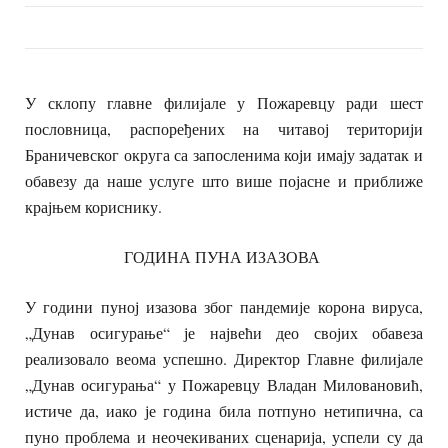
У склопу главне филијале у Пожаревцу ради шест
пословница, распоређених на читавој територији
Браничевског округа са запосленима који имају задатак и
обавезу да наше услуге што више појасне и приближе
крајњем кориснику.
ГОДИНА ПУНА ИЗАЗОВА
У години пуној изазова због пандемије корона вируса,
„Дунав осигурање“ је највећи део својих обавеза
реализовало веома успешно. Директор Главне филијале
„Дунав осигурања“ у Пожаревцу Владан Миловановић,
истиче да, иако је година била потпуно нетипична, са
пуно проблема и неочекиваних сценарија, успели су да