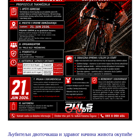
Љубитељи двоточкаша и здравог начина живота окупиће