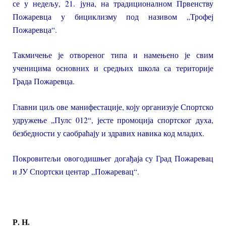
се у недељу, 21. јуна, на традиционалном Првенству
Пожаревца у бициклизму под називом „Трофеј
Пожаревца“.
Такмичење је отвореног типа и намењено је свим
ученицима основних и средњих школа са територије
Града Пожаревца.
Главни циљ ове манифестације, коју организује Спортско
удружење „Пулс 012“, јесте промоција спортског духа,
безбедности у саобраћају и здравих навика код младих.
Покровитељи овогодишњег догађаја су Град Пожаревац
и ЈУ Спортски центар „Пожаревац“.
Р. Н.