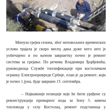
Минула грејна сезона, због неповољних временских
услова трајала је скоро месец дана дуже него што је
уобичајено и по њеном завршетку почео је ремонт
система за грејање. По речима Владимира Ђорђевића,
руководиоца Службе топлификације при костолачком
огранку Електропривреде Србије, план је да ремонт, који
је почео 1.јуна, буде завршен 15. септембра.
– Најважније позиције које ће бити урађене су
реконструкција примарног вода за Зону 3, замена
топловода у селу Костолац, ремонт подстаница у