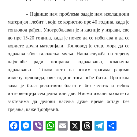
– Највише нам проблема задаје нам изолациони
материјал „лебит“, који се користио пре 40 година, када је
топловод рађен. Употребљаван је и касније у изради, све
до пре 15-20 година, када је почео да се избегава и да се
користе други материјали. Топловод је стар, мора да се
одржава због таложења муља. Наша служба на терену
најчешће ради поправке, одржавања, класична
одржавања… Током лета на неким трасама радимо
измену цевовода, ове године тога неће бити. Протекла
зима је била релативно блага и без честих и већих
интервенција сем једна или две. Нисмо имали захвате са
захтевима да делови насеља дуже време остају без
грејања, каже Ђорђевић.
Facebook
Messenger
Viber
WhatsApp
Email
X
Threads
Telegra
Shar