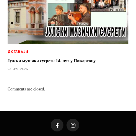
ДОГАЂАЈИ
Јулски музички сусрети 14. пут у Пожаревцу
23. ЈУЛ 2026.
Comments are closed.
Facebook
Instagram