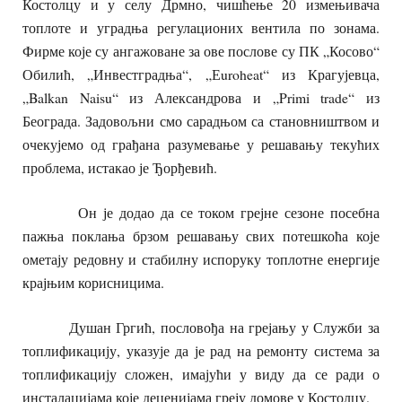
Костолцу и у селу Дрмно, чишћење 20 измењивача
топлоте и уградња регулационих вентила по зонама.
Фирме које су ангажоване за ове послове су ПК „Косово“
Обилић, „Инвестградња“, „Еuroheat“ из Крагујевца,
„Balkan Naisu“ из Александрова и „Primi trade“ из
Београда. Задовољни смо сарадњом са становништвом и
очекујемо од грађана разумевање у решавању текућих
проблема, истакао је Ђорђевић.
Он је додао да се током грејне сезоне посебна
пажња поклања брзом решавању свих потешкоћа које
ометају редовну и стабилну испоруку топлотне енергије
крајњим корисницима.
Душан Гргић, пословођа на грејању у Служби за
топлификацију, указује да је рад на ремонту система за
топлификацију сложен, имајући у виду да се ради о
инсталацијама које деценијама греју домове у Костолцу.