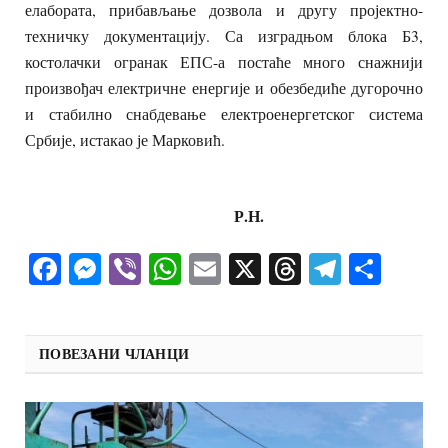
елабората, прибављање дозвола и другу пројектно-
техничку документацију. Са изградњом блока Б3,
костолачки огранак ЕПС-а постаће много снажнији
произвођач електричне енергије и обезбедиће дугорочно
и стабилно снабдевање електроенергетског система
Србије, истакао је Марковић.
Р.Н.
Facebook
Messenger
Viber
WhatsApp
Email
X
Threads
Telegra
Shar
ПОВЕЗАНИ ЧЛАНЦИ