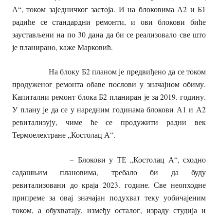
А“, током заједничког застоја. И на блоковима А2 и Б1
радиће се стандардни ремонти, и ови блокови биће
заустављени на по 30 дана да би се реализовало све што
је планирано, каже Марковић.
На блоку Б2 планом је предвиђено да се током
продуженог ремонта обаве послови у значајном обиму.
Капитални ремонт блока Б2 планиран је за 2019. годину.
У плану је да се у наредним годинама блокови А1 и А2
ревитализују, чиме ће се продужити радни век
Термоелектране „Костолац А“.
− Блокови у ТЕ „Костолац А“, сходно
садашњим плановима, требало би да буду
ревитализовани до краја 2023. године. Све неопходне
припреме за овај значајан подухват теку уобичајеним
током, а обухватају, између осталог, израду студија и