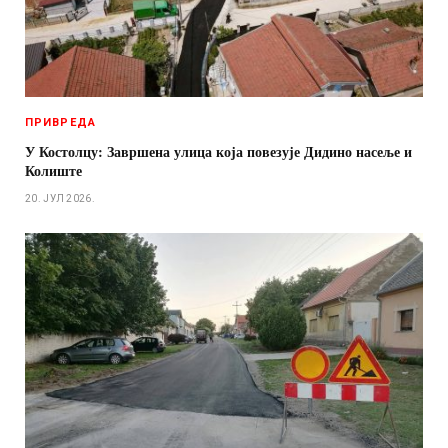
ПРИВРЕДА
У Костолцу: Завршена улица која повезује Дидино насеље и
Колиште
20. ЈУЛ 2026.