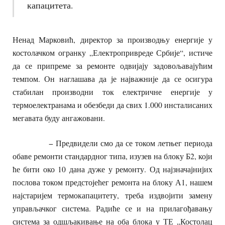
капацитета.
Ненад Марковић, директор за производњу енергије у
костолачком огранку „Електропривреде Србије“, истиче
да се припреме за ремонте одвијају задовољавајућим
темпом. Он наглашава да је најважније да се осигура
стабилан производни ток електричне енергије у
термоелектранама и обезбеди да свих 1.000 инсталисаних
мегавата буду ангажовани.
− Предвидели смо да се током летњег периода
обаве ремонти стандардног типа, изузев на блоку Б2, који
ће бити око 10 дана дуже у ремонту. Од најзначајнијих
послова током предстојећег ремонта на блоку А1, нашем
најстаријем термокапацитету, треба издвојити замену
управљачког система. Радиће се и на прилагођавању
система за одшљакивање на оба блока у ТЕ „Костолац