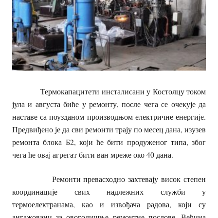
Термокапацитети инсталисани у Костолцу током
јула и августа биће у ремонту, после чега се очекује да
наставе са поузданом производњом електричне енергије.
Предвиђено је да сви ремонти трају по месец дана, изузев
ремонта блока Б2, који ће бити продуженог типа, због
чега ће овај агрегат бити ван мреже око 40 дана.
Ремонти превасходно захтевају висок степен
координације свих надлежних служби у
термоелектранама, као и извођача радова, који су
ангажовани за овогодишње ремонтне послове. Већина