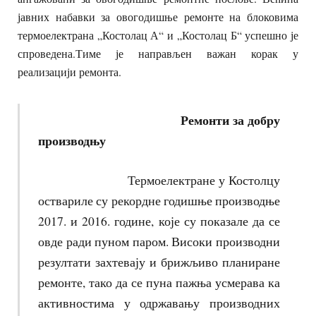
јавних набавки за овогодишње ремонте на блоковима
термоелектрана „Костолац А“ и „Костолац Б“ успешно је
спроведена.Тиме је направљен важан корак у
реализацији ремонта.
Ремонти
за
добру
производњу
Термоелектране у Костолцу
оствариле су рекордне годишње производње
2017. и 2016. године, које су показале да се
овде ради пуном паром. Високи производни
резултати захтевају и брижљиво планиране
ремонте, тако да се пуна пажња усмерава ка
активностима у одржавању производних