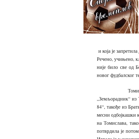
и која је запретила
Речено, учињено, к
није било све од 
новог фудбалског т
Томислав је дуго
„Земљорадник“ из 
84“, такође из Бра
месни одбојкашки к
на Томислава, тако
потврдила је потом
Играла је у женск