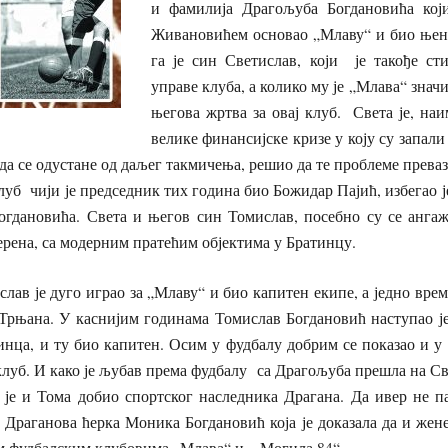
и фамилија Драгољуба Богдановића који
Живановићем основао „Млаву“ и био њен
га је син Светислав, који је такође ст
управе клуба, а колико му је „Млава“ знач
његова жртва за овај клуб. Света је, наи
велике финансијске кризе у коју су запал
 да се одустане од даљег такмичења, решио да те проблеме прева
луб чији је председник тих година био Божидар Пајић, избегао је
Богдановића. Света и његов син Томислав, посебно су се анга
ерена, са модерним пратећим објектима у Братинцу.
 играо за „Млаву“ и био капитен екипе, а једно време 
Трњана. У каснијим годинама Томислав Богдановић наступао 
тинца, и ту био капитен. Осим у фудбалу добрим се показао и у о
луб. И како је љубав према фудбалу са Драгољуба прешла на Све
 је и Тома добио спортског наследника Драгана. Да ивер не п
 Драганова ћерка Моника Богдановић која је доказала да и жен
им фудбалским клубовима „Млава“ и „Могила 84“ .