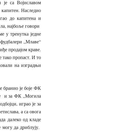
 је са Војиславом
 капитен. Наследио
игао до капитена и
ила, најбоље говори
ме у тренутка једне
и фудбалери „Млаве“
зиђе продајом краве.
 тако пропаст. И то
жовали на изградњи
бранио је боје ФК
је и за ФК „Могила
дбојци, играо је за
тислава, а са овога
ада далеко од кладе
е могу да дриблују.