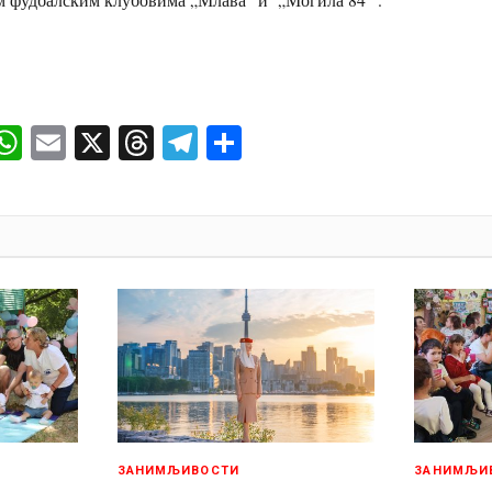
ok
senger
iber
WhatsApp
Email
X
Threads
Telegram
Share
И
ЗАНИМЉИВОСТИ
ЗАНИМЉИ