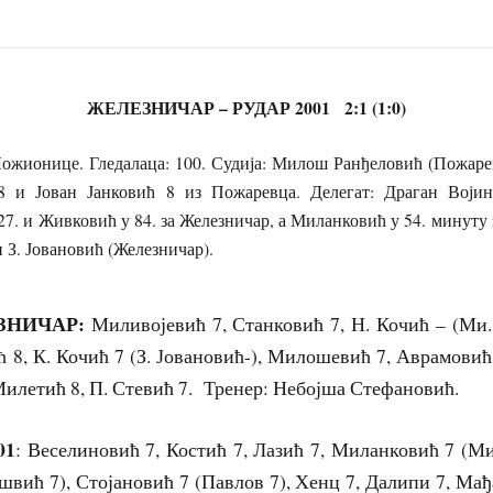
ЖЕЛЕЗНИЧАР – РУДАР 2001 2:1 (1:0)
онице. Гледалаца: 100. Судија: Милош Ранђеловић (Пожарев
 и Јован Јанковић 8 из Пожаревца. Делегат: Драган Војин
27. и Живковић у 84. за Железничар, а Миланковић у 54. минуту 
и З. Јовановић (Железничар).
ИЧАР:
Миливојевић 7, Станковић 7, Н. Кочић – (Ми.
8, К. Кочић 7 (З. Јовановић-), Милошевић 7, Аврамовић 
Милетић 8, П. Стевић 7. Тренер: Небојша Стефановић.
01
: Веселиновић 7, Костић 7, Лазић 7, Миланковић 7 (М
вић 7), Стојановић 7 (Павлов 7), Хенц 7, Далипи 7, Мађ