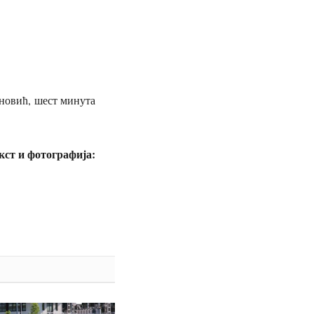
овић, шест минута
ија: