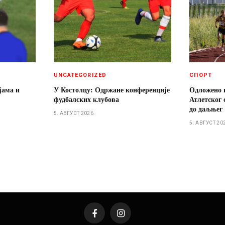
UNCATEGORIZED
СПОРТ
јама и
У Костолцу: Одржане конференције
Одложено 
фудбалских клубова
Атлетског 
до даљњег
5. АВГУСТ 2026.
5. АВГУСТ 20
Facebook
Instagram