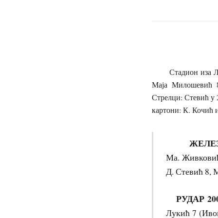
Стадион иза Ложи
Маја Милошевић 8
Стрелци: Стевић у 
картони: К. Кочић 
ЖЕЛЕЗН
Ма. Живковић 
Д. Стевић 8, 
РУДАР 20
Лукић 7 (Ивош