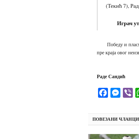
(Текић 7), Ра
Играч у
Победу и пласман 
пре краја овог неиз
Тек
Раде Сандић
Facebo
Mes
V
ПОВЕЗАНИ ЧЛАНЦ