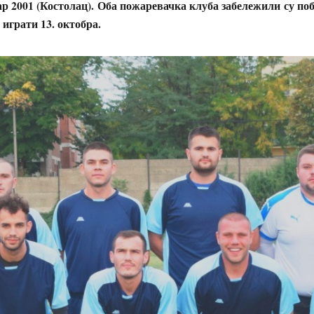
р 2001 (Костолац). Оба пожаревачка клуба забележили су поб
е играти 13. октобра.