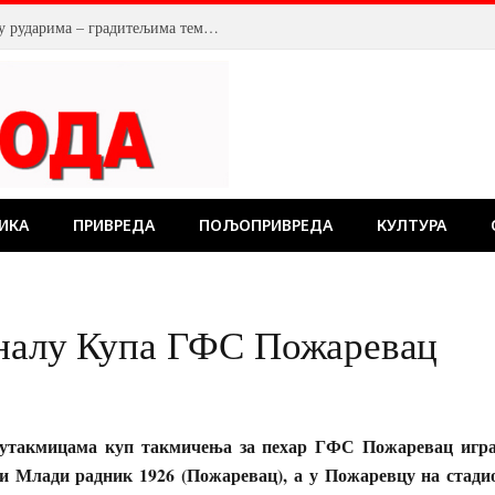
У Костолцу, венци на Спомен обележју рударима – градитељима темеља будућности
ИКА
ПРИВРЕДА
ПОЉОПРИВРЕДА
КУЛТУРА
иналу Купа ГФС Пожаревац
утакмицама куп такмичења за пехар ГФС Пожаревац игра
и Млади радник 1926 (Пожаревац), а у Пожаревцу на стади