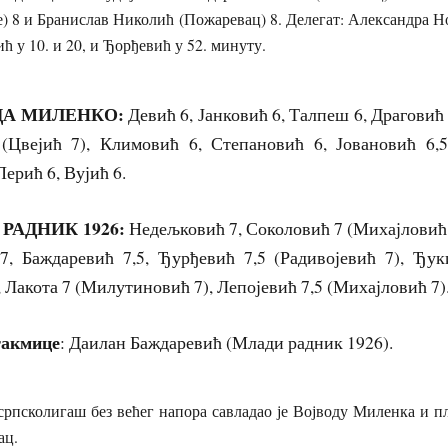
 8 и Бранислав Николић (Пожаревац) 8. Делегат: Александра Н
ћ у 10. и 20, и Ђорђевић у 52. минуту.
ДА МИЛЕНКО:
Девић 6, Јанковић 6, Талпеш 6, Драгови
(Цвејић 7), Климовић 6, Степановић 6, Јовановић 6,
Перић 6, Вујић 6.
ДНИК 1926:
Недељковић 7, Соколовић 7 (Михајловић 
, Баждаревић 7,5, Ђурђевић 7,5 (Радивојевић 7), Ђук
, Лакота 7 (Милутиновић 7), Лепојевић 7,5 (Михајловић 7
такмице
: Даилан Баждаревић (Млади радник 1926).
олигаш без већег напора савладао је Војводу Миленка и пл
ац.