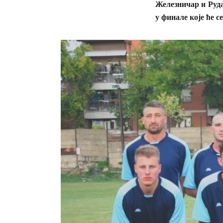
Железничар и Руда
у финале које ће с