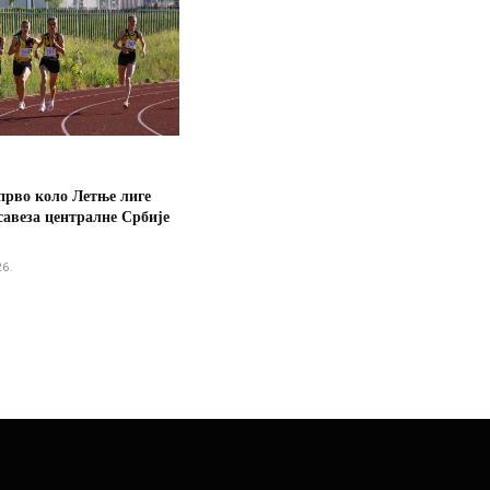
прво коло Летње лиге
савеза централне Србије
26.