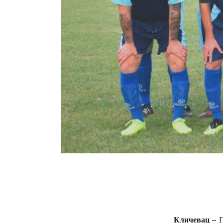
Кличевац –
Г