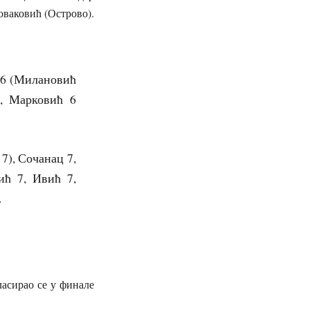
оваковић (Острово).
ћ 6 (Милановић
5, Марковић 6
7), Сочанац 7,
ић 7, Ивић 7,
).
асирао се у финале