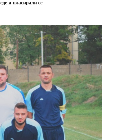
еде и пласирали се