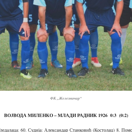
ФК „Железничар“
ВОЈВОДА МИЛЕНКО – МЛАДИ РАДНИК 1926 0:3 (0:2)
ледалаца: 60. Судија: Александар Станковић (Костолац) 8. По