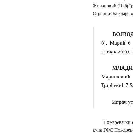
Живановић (Набрђе)
Стрелци: Баждареви
ВОЈВО
6), Марић 6 
(Николић 6), 
МЛАДИ РА
Маринковић 7
Ђирђевић 7,5
Играч у
Пожаревачки српск
купа ГФС Пожaрев