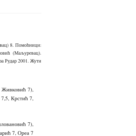
ац) 8. Помоћници:
овић (Маљуревац).
за Рудар 2001. Жути
 Живковић 7),
7,5, Крстић 7,
иловановић 7),
арић 7, Ореа 7