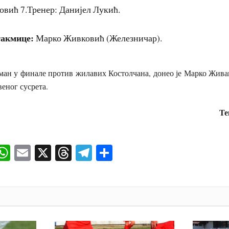
довић 7.Тренер: Данијел Лукић.
такмице:
Марко Живковић (Железничар).
у финале против жилавих Костолчана, донео је Марко Живан
веног сусрета.
ст и фотограф
ok
senger
iber
WhatsApp
Email
X
Threads
Telegram
Share
И