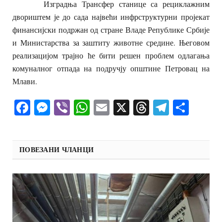
Изградња Трансфер станице са рециклажним
двориштем је до сада највећи инфрструктурни пројекат
финансијски подржан од стране Владе Републике Србије
и Министарства за заштиту животне средине. Његовом
реализацијом трајно ће бити решен проблем одлагања
комуналног отпада на подручју општине Петровац на
Млави.
Facebook
Messenger
Viber
WhatsApp
Email
X
Threads
Telegra
Shar
ПОВЕЗАНИ ЧЛАНЦИ