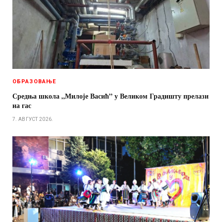
ОБРАЗОВАЊЕ
Средња школа „Милоје Васић” у Великом Градишту прелази
на гас
7. АВГУСТ 2026.