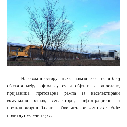
На овом простору, иначе, налазиће се већи број
објеката међу којима су су и објекти за запослене,
пријавница, претоварна рампа за неселектирани
комунални отпад, сепаратори, инфилтрациони и
противпожарни базени… Око читавог комплекса биће
подигнут зелени појас.