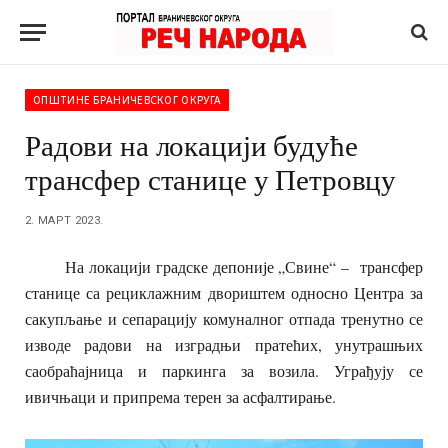
ОПШТИНЕ БРАНИЧЕВСКОГ ОКРУГА
Радови на локацији будуће
трансфер станице у Петровцу
2. МАРТ 2023.
На локацији градске депоније „Свине“ – трансфер
станице са рециклажним двориштем односно Центра за
сакупљање и сепарацију комуналног отпада тренутно се
изводе радови на изградњи пратећих, унутрашњих
саобраћајница и паркинга за возила. Уграђују се
ивичњаци и припрема терен за асфалтирање.