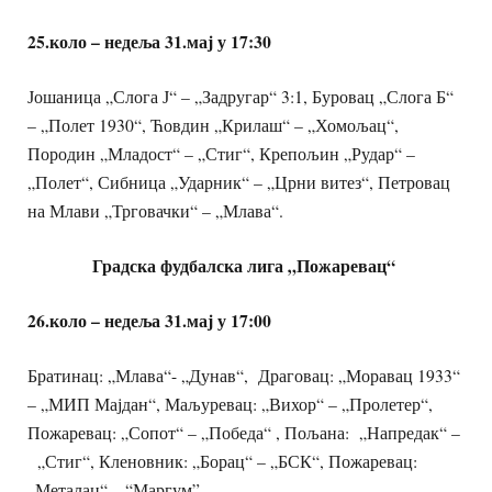
25.коло – недеља 31.мај у 17:30
Јошаница „Слога Ј“ – „Задругар“ 3:1, Буровац „Слога Б“
– „Полет 1930“, Ћовдин „Крилаш“ – „Хомољац“,
Породин „Младост“ – „Стиг“, Крепољин „Рудар“ –
„Полет“, Сибница „Ударник“ – „Црни витез“, Петровац
на Млави „Трговачки“ – „Млава“.
Градска фудбалска лига „Пожаревац“
26.коло – недеља 31.мај у 17:00
Братинац: „Млава“- „Дунав“, Драговац: „Моравац 1933“
– „МИП Мајдан“, Маљуревац: „Вихор“ – „Пролетер“,
Пожаревац: „Сопот“ – „Победа“ , Пољана: „Напредак“ –
„Стиг“, Кленовник: „Борац“ – „БСК“, Пожаревац:
„Металац“ – “Маргум”.