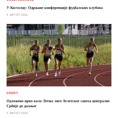
У Костолцу: Одржане конференције фудбалских клубова
5. АВГУСТ 2026.
СПОРТ
Одложено прво коло Летње лиге Атлетског савеза централне
Србије до даљњег
5. АВГУСТ 2026.