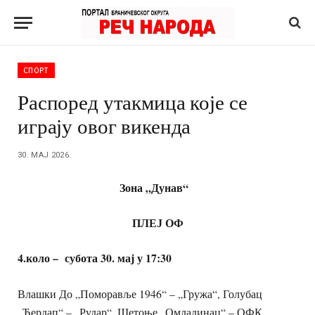
СПОРТ
Распоред утакмица које се
играју овог викенда
30. МАЈ 2026.
Зона „Дунав“
ПЛЕЈ ОФ
4.коло – субота 30. мај у 17:30
Влашки До „Поморавље 1946“ – „Гружа“, Голубац
„Ђердап“ – „Рудар“, Шетоње „Омладинац“ – ОФК