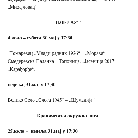
„Михајловац“
ПЛЕЈ АУТ
4.коло – субота 30.мај у 17:30
Пожаревац „Млади радник 1926“ – „Морава“,
Смедеревска Паланка – Топоница, „Јасеница 2017“ –
„Карађорђе“.
недеља, 31.мај у 17,30
Велико Село „Слога 1945“ – „Шумадија“
Браничевска окружна лига
25.коло – недеља 31.мај у 17:30