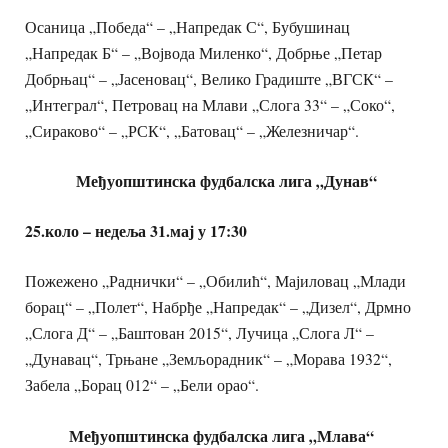
Осаница „Победа“ – „Напредак С“, Бубушинац
„Напредак Б“ – „Војвода Миленко“, Добрње „Петар
Добрњац“ – „Јасеновац“, Велико Градиште „ВГСК“ –
„Интеграл“, Петровац на Млави „Слога 33“ – „Соко“,
„Сираково“ – „РСК“, „Батовац“ – „Железничар“.
Међуопштинска фудбалска лига „Дунав“
25.коло – недеља 31.мај у 17:30
Пожежено „Раднички“ – „Обилић“, Мајиловац „Млади
борац“ – „Полет“, Набрђе „Напредак“ – „Дизел“, Дрмно
„Слога Д“ – „Баштован 2015“, Лучица „Слога Л“ –
„Дунавац“, Трњане „Земљорадник“ – „Морава 1932“,
Забела „Борац 012“ – „Бели орао“.
Међуопштинска фудбалска лига „Млава“