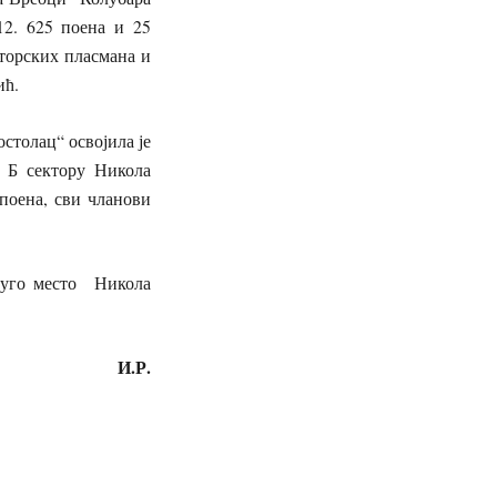
12. 625 поена и 25
кторских пласмана и
ић.
столац“ освојила је
у Б сектору Никола
поена, сви чланови
руго место Никола
И.Р.