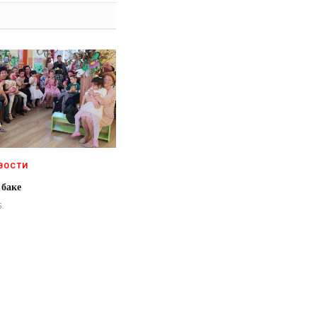
ВОСТИ
 баке
5.