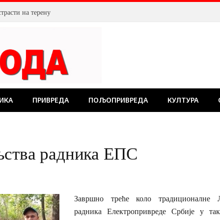
страсти на терену
ИКА
ПРИВРЕДА
ПОЉОПРИВРЕДА
КУЛТУРА
љства радника ЕПС
Завршно треће коло традиционалне Л
радника Електропривреде Србије у та