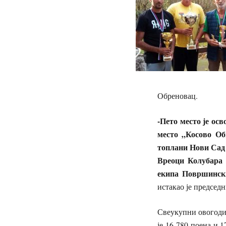
Обреновац.
-Пето место је ос
место „Косово Об
топлани Нови Сад с
Вреоци Колубара с
екипа Површински
истакао је председ
Свеукупни овогоди
је 16 780 поена и 