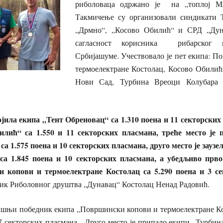
риболоваца одржано је на „топлој М
Такмичење су организовали синдикати 
„Дрмно“, „Косово Обилић“ и СРД „Дун
сагласност корисника рибарског п
Србијашуме. Учествовало је пет екипа: П
термоелектране Костолац, Косово Обилић
Нови Сад, Турбина Вреоци Колубара 
војила екипа „Тент Обреновац“ са 1.310 поена и 11 секторских
илић“ са 1.550 и 11 секторских пласмана, треће место је 
а 1.575 поена и 10 секторских пласмана, друго место је зауз
а 1.845 поена и 10 секторских пласмана, а убедљиво прво 
 копови и термоелектране Костолац са 5.290 поена и 3 се
ник Риболовног друштва „Дунавац“ Костолац Ненад Радовић.
шњи победник екипа „Површински копови и термоелектране К
17 секторских пласмана. Друго место је припало екипи „Турби