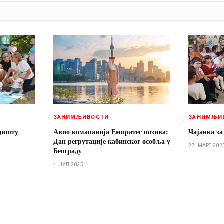
И
ЗАНИМЉИВОСТИ
ЗАНИМЉИ
адишту
Авио комапанија Емиратес позива:
Чајанка за
Дан регрутације кабинског особља у
27. МАРТ 202
Београду
4. ЈУЛ 2025.