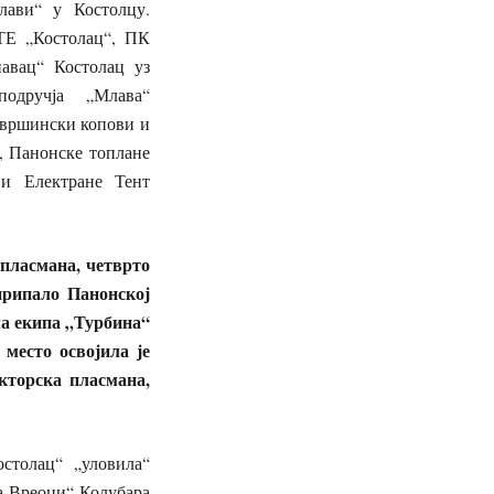
лави“ у Костолцу.
ТЕ „Костолац“, ПК
авац“ Костолац уз
одручја „Млава“
овршински копови и
, Панонске топлане
и Електране Тент
 пласмана, четврто
припало Панонској
ела екипа „Турбина“
место освојила је
кторска пласмана,
остолац“ „уловила“
на Вреоци“ Колубара