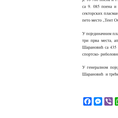
са 9. 085 поена и
секторских пласман
пето место „Тент Об
У појединачним пла
три прва места, а
Шарановић са 435 
спортско- риболовн
У генералном поје
Шарановић и треће
Facebo
Mes
V