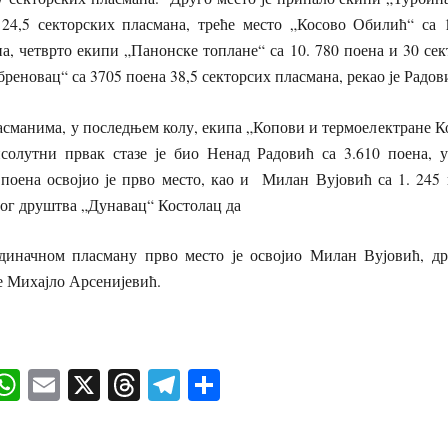
 24,5 секторских пласмана, треће место „Косово Обилић“ са 
а, четврто екипи „Панонске топлане“ са 10. 780 поена и 30 се
реновац“ са 3705 поена 38,5 секторсих пласмана, рекао је Радов
сманима, у последњем колу, екипа „Копови и термоелектране Ко
псолутни првак стазе је био Ненад Радовић са 3.610 поена, 
поена освојио је прво место, као и Милан Вујовић са 1. 245 
ог друштва „Дунавац“ Костолац да
диначном пласману прво место је освојио Милан Вујовић, д
 Михајло Арсенијевић.
ok
senger
iber
WhatsApp
Email
X
Threads
Telegram
Share