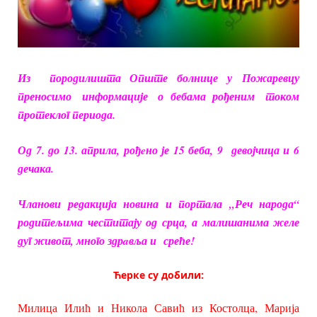
Из породилишта Опште болнице у Пожаревцу
преносимо информације о бебама рођеним током
протеклог периода.
Од 7. до 13. априла, рођeно је 15 беба, 9 девојчица и 6
дечака.
Чланови редакција новина и портала „Реч народа“
родитељима честитају од срца, а малишанима желе
дуг живот, много здрaвља и среће!
Ћерке су добили:
Милица Илић и Никола Савић из Костолца, Марија