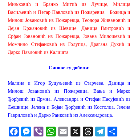
Миљковић и Бранко Митић из Лучице, Милица
Васиљевић и Петар Павловић из Пожаревца, Божица и
Милош Јовановић из Пожаревца, Теодора Живановић и
Дејан Кржановић из Шевице, Даница Гмитровић и
Срђан Јовановић из Пожаревца, Јована Милошевић и
Момчило Стефановић из Голупца, Драгана Дукић и
Дарко Павловић из Калишта.
Синове су добили:
Малина и Игор Буцуљевић из Старчева, Даница и
Милош Јовановић из Пожаревца, Вања и Марко
Ђорђевић из Дрмна, Александра и Стефан Пасујевић из
Љешнице, Јелена и Бојан Ђорђевић из Костолца, Јелена
Гавриловић и Дарко Ранковић из Александровца.
Facebook
Messenger
Viber
WhatsApp
Email
X
Threads
Telegra
Shar