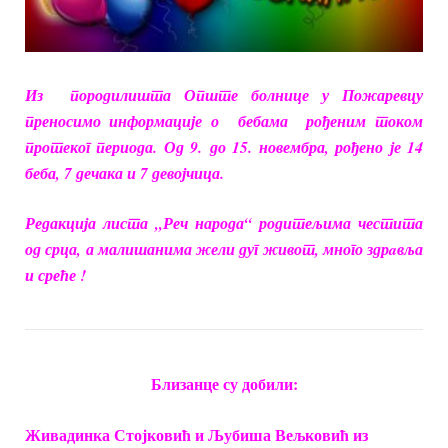
Из породилишта Опште болнице у Пожаревцу
преносимо информације о
бебама
рођеним
током
протеког периода. О
д 9.
до 15. новембра, рођено је 14
беба, 7 дечака и 7 девојчица.
Редакција листа „Реч народа“ родитељима честита
од срца, а малишанима жели дуг живот, много здрaвља
и среће !
Близанце су добили:
Живадинка Стојковић и Љубиша Вељковић из