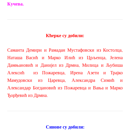
Кучева.
Кћерке су добили:
Саманта Демири и Рамадан Мустафовски из Костолца,
Наташа Васић и Марко Илић из Црљенца, Јелена
Дамњановић и Данијел из Дрмна, Милица и Љубиша
Алексић из Пожаревца, Ирена Азети и Трајко
Мамудовски из Царевца, Александра Симић и
Александар Богдановић из Пожаревца и Вања и Марко
Ђорђевић из Дрмна.
Синове су добили: