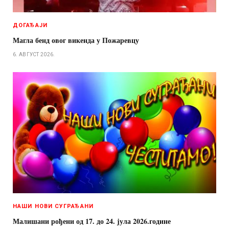
ДОГАЂАЈИ
Магла бенд овог викенда у Пожаревцу
6. АВГУСТ 2026.
НАШИ НОВИ СУГРАЂАНИ
Малишани рођени од 17. до 24. јула 2026.године