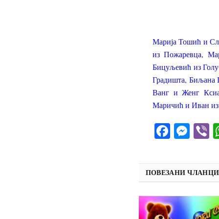
Марија Тошић и Сл
из Пожаревца, Ма
Бицуљевић из Голу
Градишта, Биљана 
Ванг и Женг Ксиа
Маричић и Иван из
Facebo
Mes
V
ПОВЕЗАНИ ЧЛАНЦ