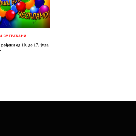
И СУГРАЂАНИ
ођени од 10. до 17. јула
е