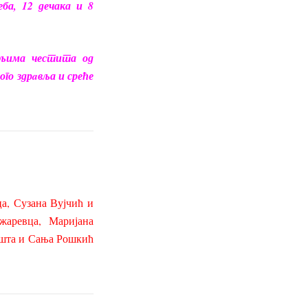
еба, 12 дечака и 8
ељима честита од
го здрaвља и среће
а, Сузана Вујчић и
аревца, Маријана
ишта и Сања Рошкић