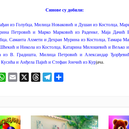
Синове су добили:
ађан из Голубца, Милица Новаковић и Душан из Костолца, Мари
рина Петровић и Марко Марковић из Раденке, Маја Дачић 
бца, Саманта Ахмети и Дехран Мурина из Костолца, Тамара Мар
Шћекић и Никола из Костолца, Катарина Милошевић и Вељко 
 из В. Градишта, Милица Петровић и Александар Ђорђеви
 Кусића и Анђела Пајић и Стефан Јончић из Кур
јача.
ok
senger
iber
WhatsApp
Email
X
Threads
Telegram
Share
И