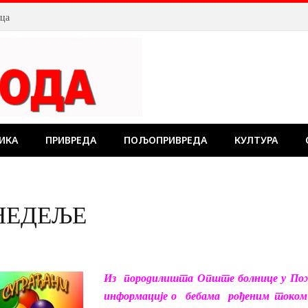
лца
ИКА
ПРИВРЕДА
ПОЉОПРИВРЕДА
КУЛТУРА
НЕДЕЉЕ
Из породилишта Опште болнице у Пож
информације о
бебама
рођеним
током 