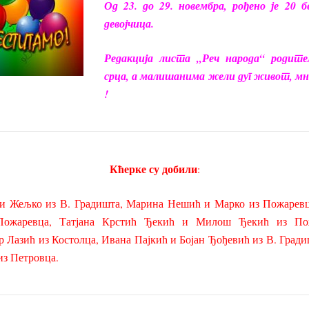
О
д 23. до 29. новембра, рођено је 20 б
девојчица.
Редакција листа „Реч народа“ родит
срца, а малишанима жели дуг живот, мно
!
Кћерке су добили
:
и Жељко из В. Градишта, Марина Нешић и Марко из Пожаревц
Пожаревца, Татјана Крстић Ђекић и Милош Ђекић из Пож
 Лазић из Костолца, Ивана Пајкић и Бојан Ђођевић из В. Град
из Петровца.