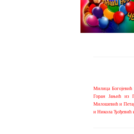
Милица Богојевић 
Горан Јањић из 
Милошевић и Петар
и Никола Ђођевић 