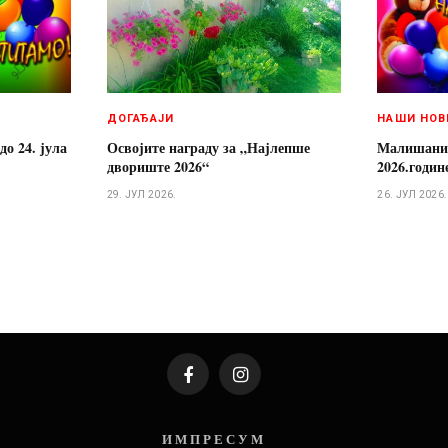
ДОГАЂАЈИ
НАШИ НОВ
о 24. јула
Освојите награду за „Најлепше
Малишани р
двориште 2026“
2026.годин
29. ЈУЛ 2026.
26. ЈУЛ 2026.
Facebook
Instagram
И М П Р Е С У М