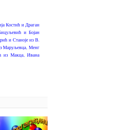
ја Костић и Драган
Бицуљевић и Бојан
ић и Станоје из В.
из Маруљевца, Менг
ћ из Макца, Ивана