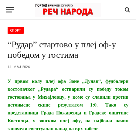
СПОРТ
“Рудар” стартово у плеј оф-у
победом у гостима
14. МАЈ 2026.
У првом колу плеј офа Зоне „Дунав“, фудбалери
костолачког „Рудара“ остварили су победу током
гостовања у Михајловцу, у коме су славили против
истоимене екипе резултатом 1:0. Тако су
представници Града Пожаревца и Градске општине
Костолца, у зонском плеј офу, на најбољи начин
започели евентуалан напад на врх табеле.