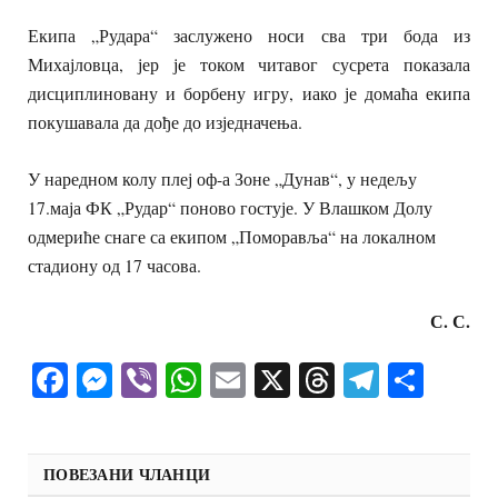
Екипа „Рудара“ заслужено носи сва три бода из
Михајловца, јер је током читавог сусрета показала
дисциплиновану и борбену игру, иако је домаћа екипа
покушавала да дође до изједначења.
У наредном колу плеј оф-а Зоне „Дунав“, у недељу
17.маја ФК „Рудар“ поново гостује. У Влашком Долу
одмериће снаге са екипом „Поморавља“ на локалном
стадиону од 17 часова.
С. С.
Facebook
Messenger
Viber
WhatsApp
Email
X
Threads
Telegra
Shar
ПОВЕЗАНИ ЧЛАНЦИ