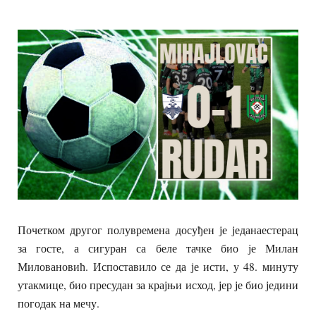
Почетком другог полувремена досуђен је једанаестерац
за госте, а сигуран са беле тачке био је Милан
Миловановић. Испоставило се да је исти, у 48. минуту
утакмице, био пресудан за крајњи исход, јер је био једини
погодак на мечу.