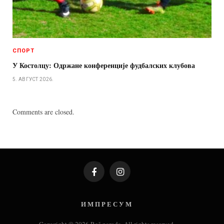
СПОРТ
У Костолцу: Одржане конференције фудбалских клубова
5. АВГУСТ 2026.
Comments are closed.
Facebook
Instagram
И М П Р Е С У М