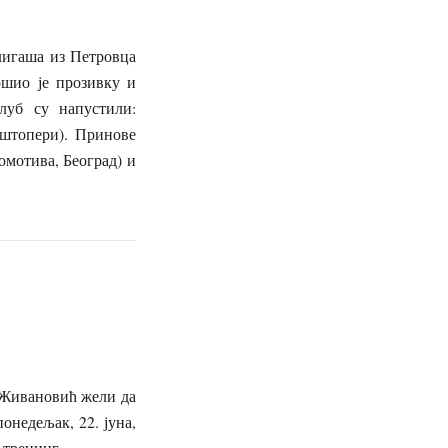
лигаша из Петровца
шио је прозивку и
луб су напустили:
(штопери). Принове
мотива, Београд) и
 Живановић
жели да
онедељак, 22. јуна,
 тренинг.