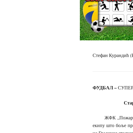
Стефан Курандић (
ФУДБАЛ –
СУПЕР
Старовале 
ЖФК „Пожаревац“ 
екипу што боље при
на Градском стадио