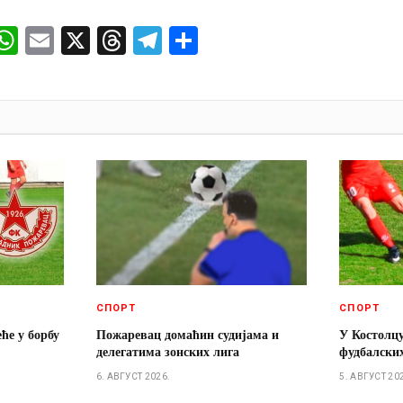
ok
senger
iber
WhatsApp
Email
X
Threads
Telegram
Share
И
СПОРТ
СПОРТ
ће у борбу
Пожаревац домаћин судијама и
У Костолц
делегатима зонских лига
фудбалски
6. АВГУСТ 2026.
5. АВГУСТ 20