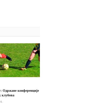
у: Одржане конференције
х клубова
26.