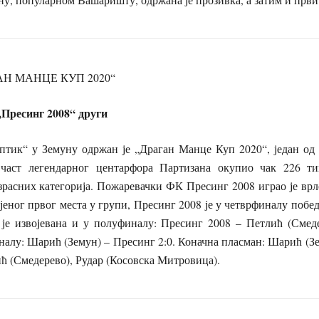
АН МАНЦЕ КУП 2020
“
2008“ други
 у Земуну одржан је „Драган Манце Куп 2020“, један од н
 част легендарног центарфора Партизана окупио чак 226 ти
расних категорија. Пожаревачки ФК Пресинг 2008 играо је врл
јеног првог места у групи, Пресинг 2008 је у четврфиналу побе
а је извојевана и у полуфиналу: Пресинг 2008 – Петлић (Смеде
алу: Шарић (Земун) – Пресинг 2:0. Коначна пласман: Шарић (З
ић (Смедерево), Рудар (Косовска Митровица).