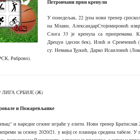
Петровчани први кренули
У понедељак, 22 јуна нови тренер српско
на Млави, АлександарСтојимировић извр
Слога 33 је кренула са припремама. К
Дрецун (десни бек), Илић и Сремчевић 
су: Немања Ђукић, Дарко Исаиловић (Локо
РСК, Раброво).
 ЛИГА СРБИЈЕ (Ж)
и Пожаревљанке
и наредне сезоне играће у елити. Нови тренер Братислав
преми за сезону 2020/21. у којој се планира средина табеле. У п
ну, популарном Вашаришту, одржана је прозивка, а затим и први