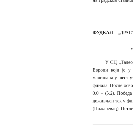
ФУДБАЛ –
„ДРАГ
„Пресинг 
У СЦ „Талеоптик“
Европи који је у
малишана у шест уз
финала. После осво
0:0 – (3:2). Побед
доживљен тек у фин
(Пожаревац), Петл