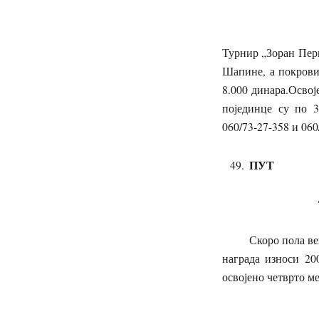
Турнир „
Турнир „Зоран Пер
Шапине, а покрови
8.000 динара.Освој
појединце су по 3
060/73-27-358 и 060
ПУТ
Турнир „К
Скоро пола века у
награда износи 200
освојено четврт