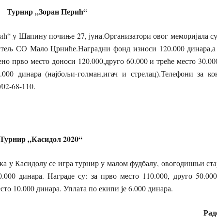
Зоран Перић“
ић“ у Шапину почиње 27, јуна.Организатори овог меморијала
тељ СО Мало Црниће.Наградни фонд износи 120.000 динара,а 
ено прво место доноси 120.000,друго 60.000 и треће место 30.00
.000 динара (најбољи-голман,игач и стрелац).Телефони за конт
/02-68-110.
асидол 2020“
 Касидолу се игра турнир у малом фудбалу, овогодишњи старт
.000 динара. Награде су: за прво место 110.000, друго 50.000
о место 10.000 динара. Уплата по екипи је 6.000 дина
Р