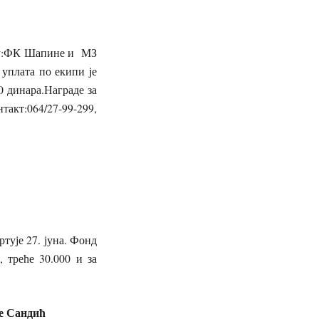
 су:ФК Шапине и МЗ
уплата по екипи је
0 динара.Награде за
акт:064/27-99-299,
ује 27. јуна. Фонд
, треће 30.000 и за
ра.
аде Сандић