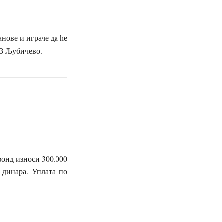
ове и играче да ће
 МЗ Љубичево.
онд износи 300.000
0 динара. Уплата по