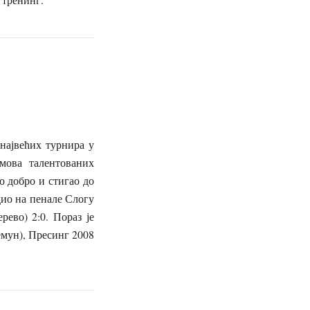
ајвећих турнира у
мова талентованих
о добро и стигао до
дио на пенале Слогу
рево) 2:0. Пораз је
емун), Пресинг 2008