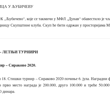
ИЦА У ЉУБИЧЕВУ
убичево“, које се такмичи у МФЛ „Дунав“ обавестило је члан
седницу Скупштине клуба. Скуп ће бити одржан у просторијама
– ЛЕТЊИ ТУРНИРИ
р – Сираково 2020.
 Стишки турнир – Сираково 2020 почиње 6. јула. Наградни ф
о прво место награда је 200.000, друго 100.000 и треће 50.00
0 динара.