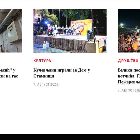
КУЛТУРА
ДРУШТВО
асић” у
Кучевљани играли за Дом у
Велика пос
и на гас
Стамници
котлића. Г
Пожаревљ
7. АВГУСТ 2026.
7. АВГУСТ 20