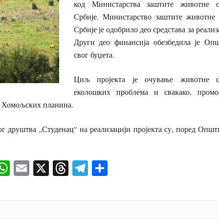
код Министарства заштите животне с
Србије. Министарство заштите животне 
Србије је одобрило део средстава за реализ
Други део финансија обезбедила је Оп
свог буџета.
Циљ пројекта је очување животне с
еколошких проблема и свакако, пром
а Хомољских планина.
г друштва „Студенац“ на реализацији пројекта су, поред Опш
ok
senger
iber
WhatsApp
Email
X
Threads
Telegram
Share
И