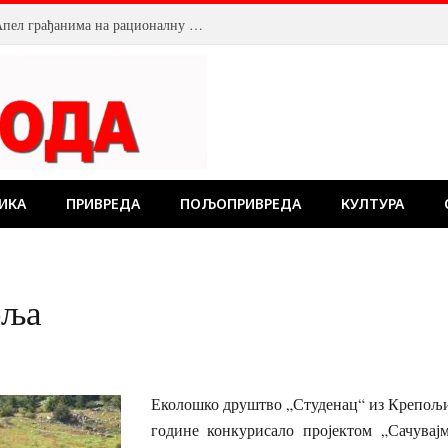
Смањен притисак воде у Пожаревцу. Апел грађанима на рационалну потрошњу
ИКА
ПРИВРЕДА
ПОЉОПРИВРЕДА
КУЛТУРА
оља
Еколошко друштво „Студенац“ из Крепољи
године конкурисало пројектом „Сачувај