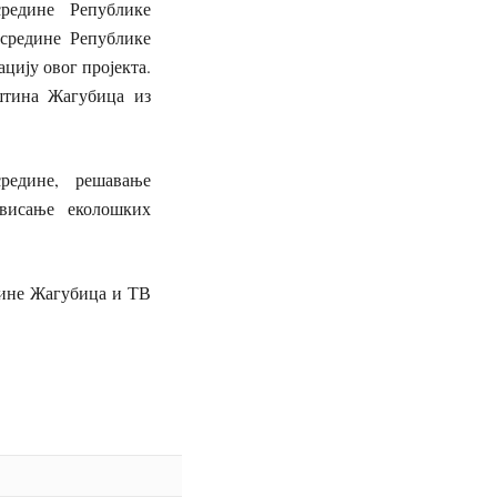
редине Републике
средине Републике
ацију овог пројекта.
штина Жагубица из
редине, решавање
овисање еколошких
тине Жагубица и ТВ