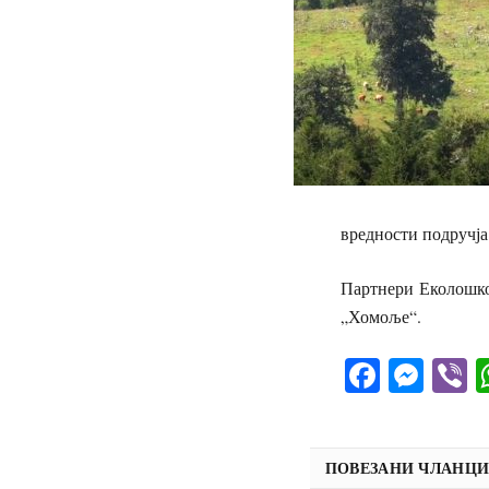
вредности подручј
Партнери Еколошко
„Хомоље“.
Facebo
Mes
V
ПОВЕЗАНИ ЧЛАНЦ