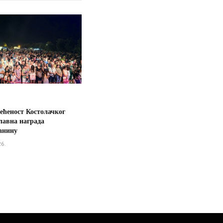
ећеност Костолачког
лавна награда
анину
26.