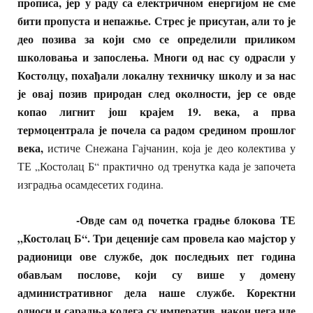
прописа, јер у раду са електричном енергијом не сме
бити пропуста и непажње. Стрес је присутан, али то је
део позива за који смо се определили приликом
школовања и запослења. Многи од нас су одрасли у
Костолцу, похађали локалну техничку школу и за нас
је овај позив природан след околности, јер се овде
копао лигнит још крајем 19. века, а прва
термоцентрала је почела са радом средином прошлог
века,
истиче Снежана Гајчанин, која је део колектива у
ТЕ „Костолац Б“ практично од тренутка када је започета
изградња осамдесетих година.
-Овде сам од почетка градње блокова ТЕ
„Костолац Б“. Три деценије сам провела као мајстор у
радионици ове службе, док последњих пет година
обављам послове, који су више у домену
административног дела наше службе. Коректни
односи и сарадња колега су императив, након чега иде