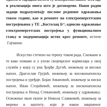
и реализација онога што је договорено. Наши радни
задаци подразумевају послове редовног одржавања
током године, као и ремонте на електроенергетским
постројењима у ТЕ „Костолац Б“, односно одржавање
електроенергетских постројења у функционалном
стању и модернизација истих кроз ремонте,
истиче
Гајчанин.
Искуство стечено на терену током рада, Снежани и
те како помаже и у улози својеврсног кормилара у овој
служби у којој су још Ђорђе Дугић, инжењер за високи
напон, Драгослав Грујић, инжењер за високонапонска
постројења и уређаје, Бојан Јовановић, инжењер за ниски
напон, Иван Стојићевић, инжењер за нисконапонска
постројења и Ненад Стевановић, инжењер у одржавању.
Освежење мале екипе је Никола Славковић, инжењер за
мерење и заштиту, који је након завршеног