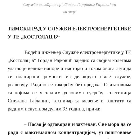
Служба електроенергетике с Горданом Рајковићем
на челу
ТИМСКИ РАД У СЛУЖБИ ЕЛЕКТРОЕНЕРГЕТИКЕ
У ТЕ „КОСТОЛАЦ Б“
Водећи инжењер Службе електроенергетике у ТЕ
„Костолац Б“ Гордан Рајковић заједно са својим колегама
улагао је велике напоре и настојао и током овога лета да
се планирани ремонти из делокруга своје службе,
реализују. Радило се такорећу без предаха. О изазовима
са којима се у таквим условима сусрећу колегиница
Снежана Гајчанин, техничар за мерење и заштиту са
радним искуством дугим 35 година, прича:
− Посао је одговоран и захтеван. Све мора да се
ради с максималном концентрацијом, уз поштовање