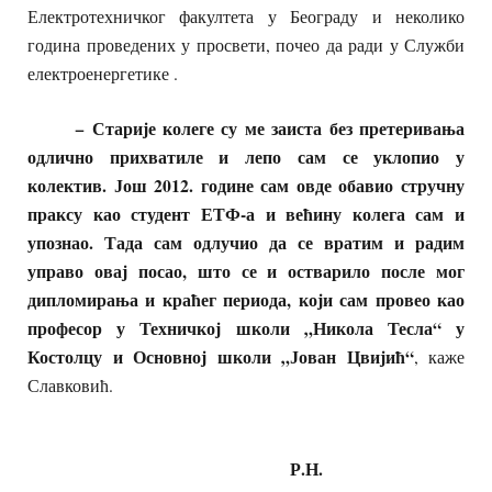
Електротехничког факултета у Београду и неколико
година проведених у просвети, почео да ради у Служби
електроенергетике .
− Старије колеге су ме заиста без претеривања
одлично прихватиле и лепо сам се уклопио у
колектив. Још 2012. године сам овде обавио стручну
праксу као студент ЕТФ-а и већину колега сам и
упознао. Тада сам одлучио да се вратим и радим
управо овај посао, што се и остварило после мог
дипломирања и краћег периода, који сам провео као
професор у Техничкој школи „Никола Тесла“ у
Костолцу и Основној школи „Јован Цвијић“
, каже
Славковић.
Р.Н.