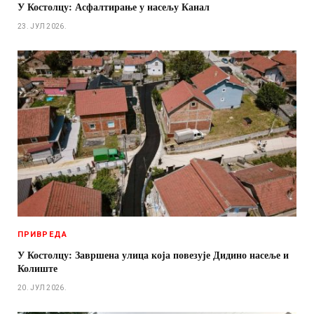
У Костолцу: Асфалтирање у насељу Канал
23. ЈУЛ 2026.
ПРИВРЕДА
У Костолцу: Завршена улица која повезује Дидино насеље и
Колиште
20. ЈУЛ 2026.