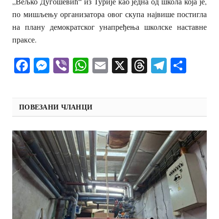
„Вељко Дугошевић“ из Турије као једна од школа која је,
по мишљењу организатора овог скупа највише постигла
на плану демократског унапређења школске наставне
праксе.
Facebook
Messenger
Viber
WhatsApp
Email
X
Threads
Telegra
Shar
ПОВЕЗАНИ ЧЛАНЦИ