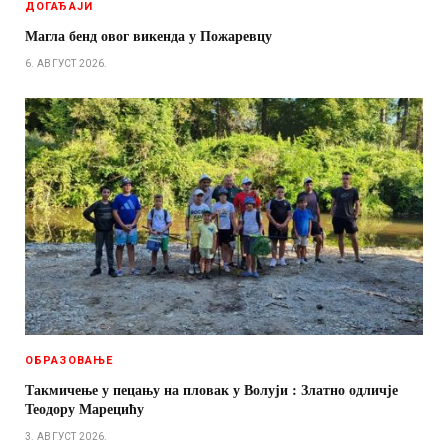
ДОГАЂАЈИ
Магла бенд овог викенда у Пожаревцу
6. АВГУСТ 2026.
ОБРАЗОВАЊЕ
Такмичење у пецању на пловак у Волуји : Златно одличје
Теодору Марецићу
3. АВГУСТ 2026.