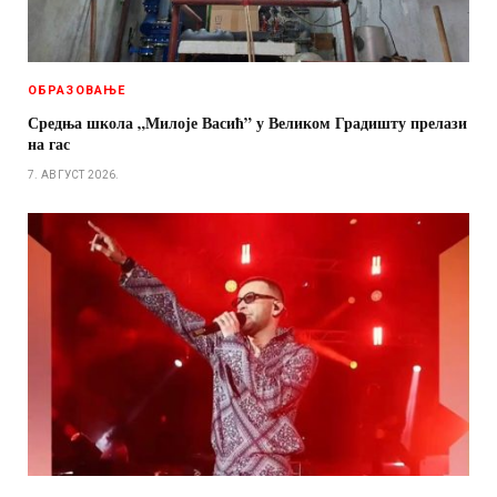
ОБРАЗОВАЊЕ
Средња школа „Милоје Васић” у Великом Градишту прелази
на гас
7. АВГУСТ 2026.