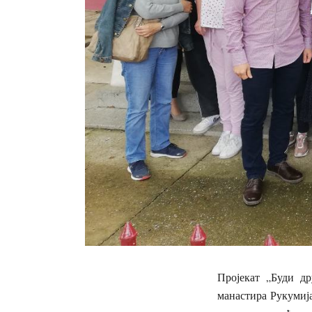
Пројекат „Буди д
манастира Рукумиј