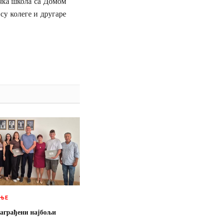
чка школа са Домом
су колеге и другаре
ЊЕ
аграђени најбољи