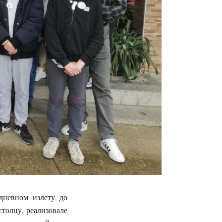
дневном излету до
толцу, реализовале