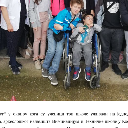
руг“ у оквиру кога су ученици три школе уживали на једно
а, археолошког налазишта Виминацијум и Техничке школе у Кос