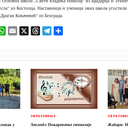
: Основна школа ,,Свети владика Николај“ из Брадарца и Техни
есла“ из Костолца. Наставници и ученици ових школа угостили 
,Драган Ковачевић“ из Београда.
ok
senger
iber
WhatsApp
Email
X
Threads
Telegram
Share
И
ОБРАЗОВАЊЕ
ОБРАЗОВА
пловак у
Ансамбл Пожаревачке гимнaзије
Жабари: Н