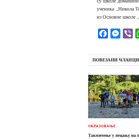
су школе домаћини
ученика ,,Никола Т
из Основне школе ,
Facebo
Mes
V
ПОВЕЗАНИ ЧЛАНЦ
ОБРАЗОВАЊЕ
Такмичење у пецању на 