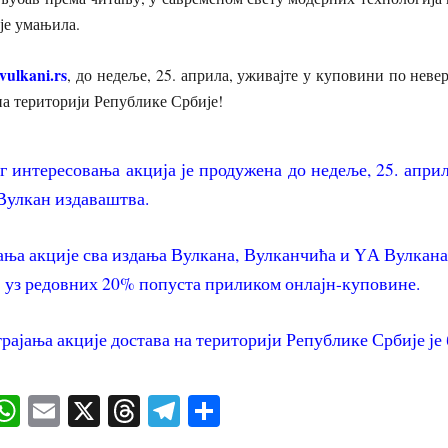
је умањила.
vulkani.rs
, до недеље, 25. априла, уживајте у куповини по неве
на територији Републике Србије!
г интересовања акција је продужена до недеље, 25. април
 Вулкан издаваштва.
ања акције сва издања Вулкана, Вулканчића и YА Вулкана
 уз редовних 20% попуста приликом онлајн-куповине.
трајања акције достава на територији Републике Србије је
ok
senger
iber
WhatsApp
Email
X
Threads
Telegram
Share