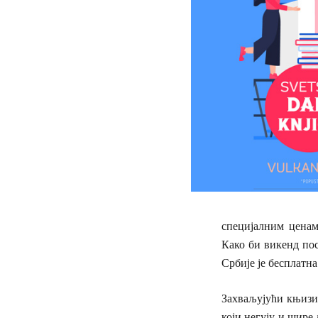
специјалним ценам
Како би викенд пос
Србије је бесплатна
Захваљујући књизи,
који негују и шире