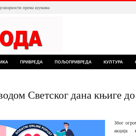
дговорности према шумама
ИКА
ПРИВРЕДА
ПОЉОПРИВРЕДА
КУЛТУРА
дом Светског дана књиге до 
Због огро
акција