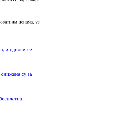
роватним ценама, уз
а, и односи се
 снижена су за
 бесплатна.