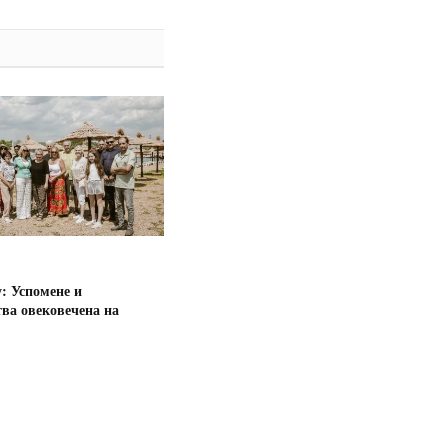
: Успомене и
ва овековечена на