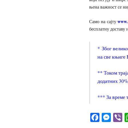
њена важност се ни
www.
Само на сајту
бесплатну доставу 
* Због велико
на све књиге
** Током трај
додатних 30%
*** За време 
Facebo
Mes
V