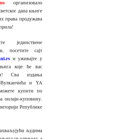
во
организовало
ветског дана књиге
их права продужава
априла!
тите јединствене
ти, посетите сајт
ni.rs
и уживајте у
њига које ће вас
ти! Сва издања
 Вулканчића и YA
можете купити по
а онлајн-куповину.
ериторији Републике
 Захваљујући људима
књига се одржала, а