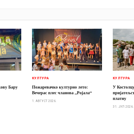
И
КУЛТУРА
КУЛТУРА
кову Бару
Пожаревачко културно лето:
У Костолцу
Вечерас плес чланова „Ројала“
пријатељст
платну
1. АВГУСТ 2026.
31. ЈУЛ 2026.