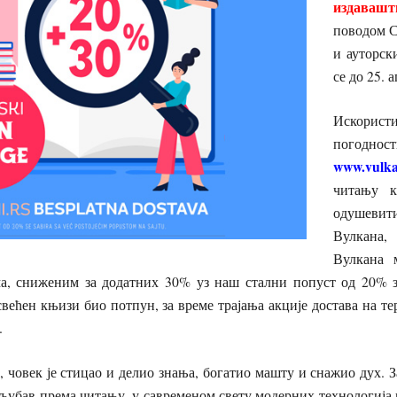
издавашт
поводом С
и ауторск
се до 25. 
Искорис
погоднос
www.vulka
читању к
одушеви
Вулкана,
Вулкана 
а, сниженим за додатних 30% уз наш стални попуст од 20% з
већен књизи био потпун, за време трајања акције достава на т
.
 човек је стицао и делио знања, богатио машту и снажио дух.
 љубав према читању, у савременом свету модерних технологија 