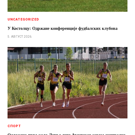
UNCATEGORIZED
У Костолцу: Одржане конференције фудбалских клубова
5. АВГУСТ 2026.
СПОРТ
Одложено прво коло Летње лиге Атлетског савеза централне