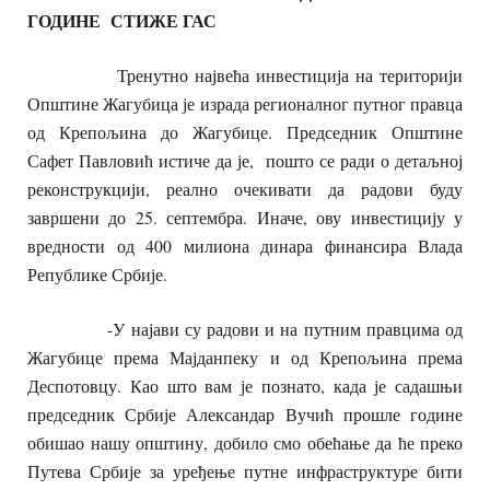
ГОДИНЕ СТИЖЕ ГАС
Тренутно највећа инвестиција на територији
Општине Жагубица је израда регионалног путног правца
од Крепољина до Жагубице. Председник Општине
Сафет Павловић истиче да је, пошто се ради о детаљној
реконструкцији, реално очекивати да радови буду
завршени до 25. септембра. Иначе, ову инвестицију у
вредности од 400 милиона динара финансира Влада
Републике Србије.
-У најави су радови и на путним правцима од
Жагубице према Мајданпеку и од Крепољина према
Деспотовцу. Као што вам је познато, када је садашњи
председник Србије Александар Вучић прошле године
обишао нашу општину, добило смо обећање да ће преко
Путева Србије за уређење путне инфраструктуре бити