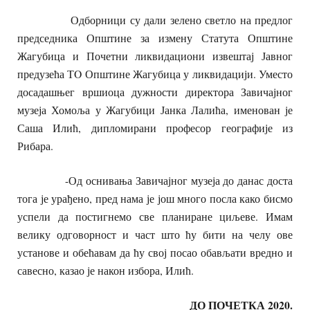
Одборници су дали зелено светло на предлог
председника Општине за измену Статута Општине
Жагубица и Почетни ликвидациони извештај Јавног
предузећа ТO Општине Жагубица у ликвидацији. Уместо
досадашњег вршиоца дужности директора Завичајног
музеја Хомоља у Жагубици Јанка Лалића, именован је
Саша Илић, дипломирани професор географије из
Рибара.
-Од оснивања Завичајног музеја до данас доста
тога је урађено, пред нама је још много посла како бисмо
успели да постигнемо све планиране циљеве. Имам
велику одговорност и част што ћу бити на челу ове
установе и обећавам да ћу свој посао обављати вредно и
савесно, казао је након избора, Илић.
ДО ПОЧЕТКА 2020.