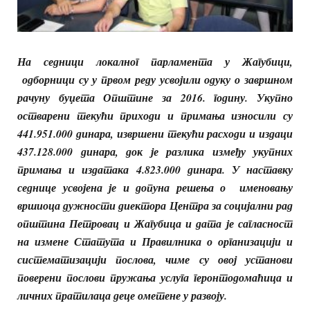
На седници локалног парламента у Жагубици,
одборници су у првом реду усвојили одуку о завршном
рачуну буџета Општине за 2016. годину. Укупно
остварени текући приходи и примања износили су
441.951.000 динара, извршени текући расходи и издаци
437.128.000 динара, док је разлика између укупних
примања и издатака 4.823.000 динара. У наставку
седнице усвојена је и допуна решења о именовању
вршиоца дужности диектора Центра за социјални рад
општина Петровац и Жагубица и дата је сагласност
на измене Статута и Правилника о организацији и
систематизацији послова, чиме су овој установи
поверени послови пружања услуга геронтодомаћица и
личних пратилаца деце ометене у развоју.