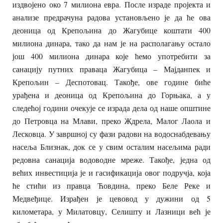
издвојено око 7 милиона евра. После израде пројекта и
анализе предрачуна радова установљено је да ће ова
деоница од Крепољина до Жагубице коштати 400
милиона динара, тако да нам је на располагању остало
још 400 милиона динара које ћемо употребити за
санацију путних праваца Жагубица – Мајданпек и
Крепољин – Деспотовац. Такође, ове године биће
урађена и деоница од Крепољина до Горњака, а у
следећој години очекује се израда дела од наше општине
до Петровца на Млави, преко Ждрела, Малог Лаола и
Лесковца. У завршној су фази радови на водоснабдевању
насеља Близнак, док се у свим осталим насељима ради
редовна санација водоводне мреже. Такође, једна од
већих инвестиција је и гасификација овог подручја, која
ће стићи из правца Ћовдина, преко Беле Реке и
Медвеђице. Израђен је цевовод у дужини од 5
километара, у Милатовцу, Селишту и Лазници већ је