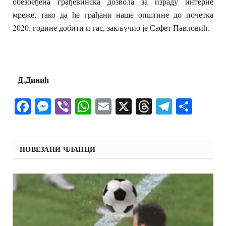
обезбеђена грађевинска дозвола за израду интерне
мреже, тако да ће грађани наше општине до почетка
2020. године добити и гас, закључио је Сафет Павловић.
Д.Динић
Facebook
Messenger
Viber
WhatsApp
Email
X
Threads
Telegra
Shar
ПОВЕЗАНИ ЧЛАНЦИ