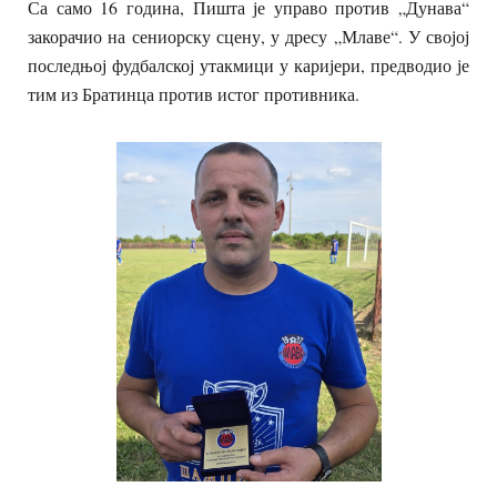
Са само 16 година, Пишта је управо против „Дунава“
закорачио на сениорску сцену, у дресу „Млаве“. У својој
последњој фудбалској утакмици у каријери, предводио је
тим из Братинца против истог противника.