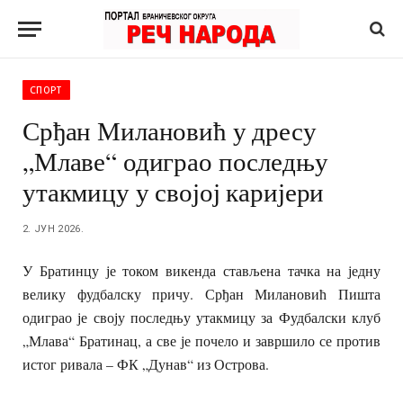
СПОРТ
Срђан Милановић у дресу
„Млаве“ одиграо последњу
утакмицу у својој каријери
2. ЈУН 2026.
У Братинцу је током викенда стављена тачка на једну
велику фудбалску причу. Срђан Милановић Пишта
одиграо је своју последњу утакмицу за Фудбалски клуб
„Млава“ Братинац, а све је почело и завршило се против
истог ривала – ФК „Дунав“ из Острова.