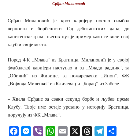
Срђан Милановић
Срђан Милановић је кроз каријеру постао симбол
верности и борбености. Од дебитантских дана, до
капитенске траке, његов пут је пример како се воли свој
клуб и своје место.
Поред ФК „Млава“ из Братинца, Милановић је у својој
фудбалској каријери наступао и за „Млади радник“, за
„Обилић“ из Живице, за пожаревачки „Инон“, ФК
„Војвода Миленко“ из Кличевац и „Борац“ из Забеле.
– Хвала Срђане за сваки секунд борбе и љубав према
Клубу. Твоје име остаје урезано у историју Братинца,
поручују из ФК „Млава“.
Facebook
Messenger
Viber
WhatsApp
Email
X
Threads
Telegra
Shar