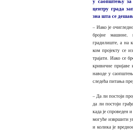
у саопштењу за 
центру града за
зна шта се деша
– Иако је очигледн
бројне машине, 
градилиште, а на к
ком пројекту се из
трајати. Иако се б
кривичне пријаве 
наводе у саопштењ
следећа питања пре
– Да ли постоји про
да ли постоји грађ
када је спроведен и
могуће извршити ув
и колика је вредно