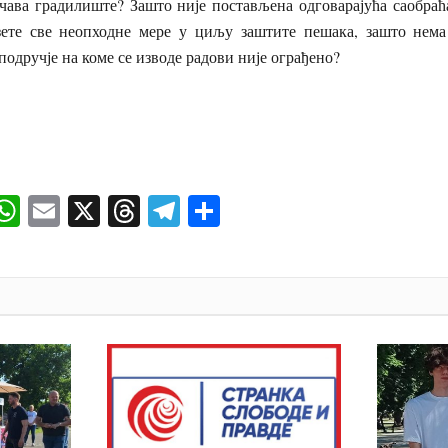
ачава градилиште? Зашто није постављена одговарајућа саобраћ
ете све неопходне мере у циљу заштите пешака, зашто нема
подручје на коме се изводе радови није ограђено?
ok
senger
iber
WhatsApp
Email
X
Threads
Telegram
Share
И