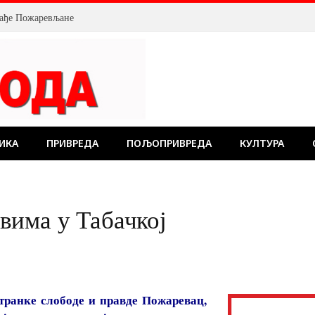
млађе Пожаревљане
ИКА
ПРИВРЕДА
ПОЉОПРИВРЕДА
КУЛТУРА
вима у Табачкој
транке слободе и правде Пожаревац,