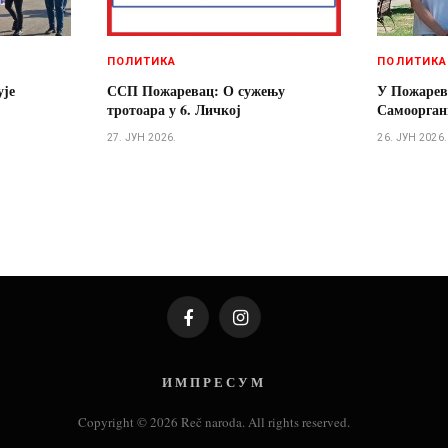
ПОЛИТИКА
ПОЛИТИКА
ује
ССП Пожаревац: О сужењу
У Пожарев
тротоара у 6. Личкој
Самооргани
27. ЈУН 2026.
26. ЈУН 2026.
Facebook
Instagram
И М П Р Е С У М
Copyright © 2026 Reč naroda. All rights reserved.