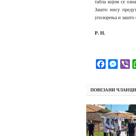
табла којом се озн
Зашто нису предуз
упозорења и зашто 
Р. Н.
Facebo
Mes
V
ПОВЕЗАНИ ЧЛАНЦ