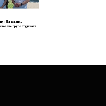
цу: На штанду
зоване групе студената