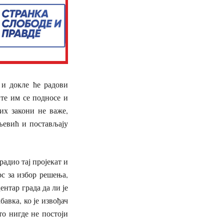
р и докле ће радови
 те им се подносе и
их закони не важе,
љевић и постављају
радио тај пројекат и
рс за избор решења,
ентар града да ли је
авка, ко је извођач
то нигде не постоји