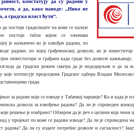
јавност, констатују да су радови у
почети, а да, како наводе: „Нико не
ва, а градска власт ћути“.
о да постоји градилиште на коме се налазе
не постоји табла којом се означава
ојој је назначено ко је извођач радова, по
воде радови, по којој грађевинској дозволи, ко је инвестито
ројни инвеститори и грађани када граде без дозволе кажњавају,
изгледа да градски режим сматра да је недодирљив и да за њ
у које потписује председник Градског одбора Владан Милосав
дставницима града:
јекат за радове који се изводе у Табачкој чаршији? Kо и када је из
евинска дозвола за извођење радова? Да ли је спроведен конку
 које решење је изабрано? Обзиром да је реч о целини која чини ц
ид у пројекат по коме се радови изводе? Да ли је спроведена наб
ст радова? Да ли су издате потребне дозволе и сагласност? Заш