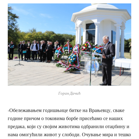
Горан Дачић
-Обележавањем годишњице битке на Врањевцу, сваке
године причом о токовима борбе присећамо се наших
предака, који су својим животима одбранили отаџбину и
нама омогућили живот у слободи. Очување мира и тешко