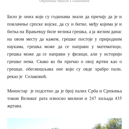
Обраћање Николе Селаковића
Било је оних који су годинама знали да причају да је и
повлачење српске војске, да су и битке, међу којима је и
битка на Врањевцу биле велика грешка, а ја желим данас
на овом месту да кажем, грешке постоје у природним
наукама, грешка може да се направи у математици,
грешка може да се направи у физици, али у историји
грешке нема. Свако ко би причао о овој жртви као о
грешци, обесмишљава оне који су овде храбро пали,
рекао је Селаковић.
Министар је подсетио да је број палих Срба и Српкиња
током Великог рата износио милион и 247 хиљада 435
жртава.