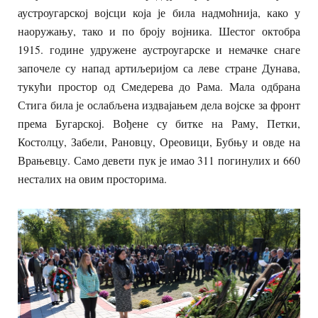
аустроугарској војсци која је била надмоћнија, како у
наоружању, тако и по броју војника. Шестог октобра
1915. године удружене аустроугарске и немачке снаге
започеле су напад артиљеријом са леве стране Дунава,
тукући простор од Смедерева до Рама. Мала одбрана
Стига била је ослабљена издвајањем дела војске за фронт
према Бугарској. Вођене су битке на Раму, Петки,
Костолцу, Забели, Рановцу, Ореовици, Бубњу и овде на
Врањевцу. Само девети пук је имао 311 погинулих и 660
несталих на овим просторима.