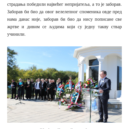
страдања победили највећег непријатеља, а то је заборав.
Заборав би био да овог велелепног споменика овде пред
нама данас није, заборав би био да нису пописане све
жртве и дивим се људима који су једну такву ствар
учинили.