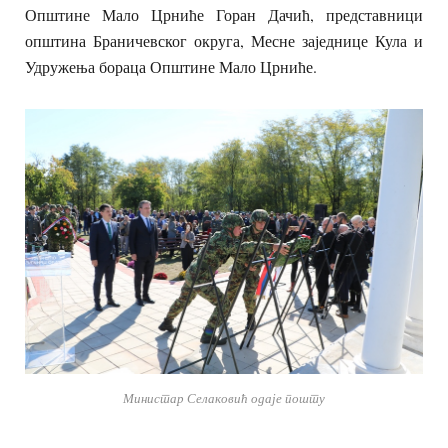
Општине Мало Црниће Горан Дачић, представници
општина Браничевског округа, Месне заједнице Кула и
Удружења бораца Општине Мало Црниће.
Министар Селаковић одаје пошту