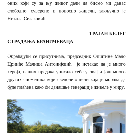
оних који су за њу живот дали да бисмо ми данас
слободно, суверено и поносно живели, закључио је
Никола Селаковић.
ТРАЈАН БЕЛЕГ
СТРАДАЊА БРАНИЧЕВАЦА
Обраћајући се присутнима, председник Општине Мало
Црниће Малиша Антонијевић је истакао да је много
хероја, наших предака уписало себе у овај и још много
других споменика који сведоче о цени која је морала да
буде плаћена како би данашње генерације живеле у миру.