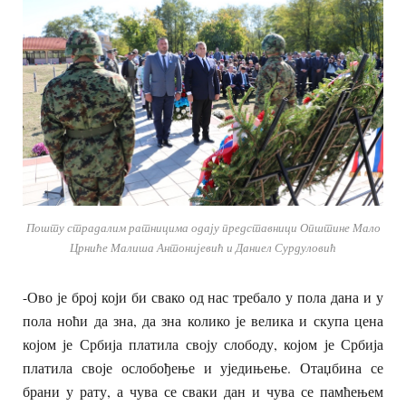
Пошту страдалим ратницима одају представници Општине Мало
Црниће Малиша Антонијевић и Даниел Сурдуловић
-Ово је број који би свако од нас требало у пола дана и у
пола ноћи да зна, да зна колико је велика и скупа цена
којом је Србија платила своју слободу, којом је Србија
платила своје ослобођење и уједињење. Отаџбина се
брани у рату, а чува се сваки дан и чува се памћењем