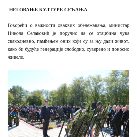
НЕГОВАЊЕ КУЛТУРЕ СЕЋАЊА
Говорећи о важности оваквих обележавања, министар
Никола Селаковић је поручио да се отаџбина чува
свакодневно, памћењем оних који су за њу дали живот,
како би будуће генерације слободно, суверено и поносно
живеле.