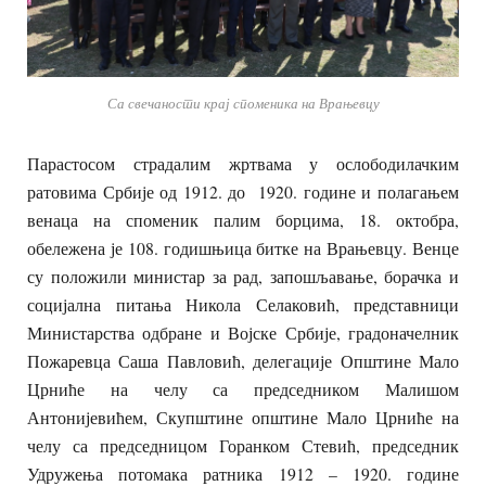
Са свечаности крај споменика на Врањевцу
Парастосом страдалим жртвама у ослободилачким
ратовима Србије од 1912. до 1920. године и полагањем
венаца на споменик палим борцима, 18. октобра,
обележена је 108. годишњица битке на Врањевцу. Венце
су положили министар за рад, запошљавање, борачка и
социјална питања Никола Селаковић, представници
Министарства одбране и Војске Србије, градоначелник
Пожаревца Саша Павловић, делегације Општине Мало
Црниће на челу са председником Малишом
Антонијевићем, Скупштине општине Мало Црниће на
челу са председницом Горанком Стевић, председник
Удружења потомака ратника 1912 – 1920. године