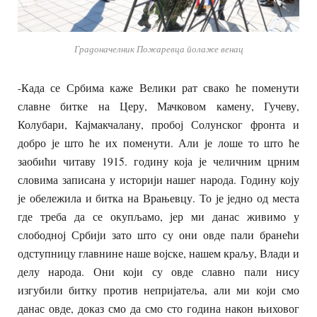
Градоначелник Пожаревца полаже венац
-Када се Србима каже Велики рат свако ће поменути
славне битке на Церу, Мачковом камену, Гучеву,
Колубари, Кајмакчалану, пробој Солунског фронта и
добро је што ће их поменути. Али је лоше то што ће
заобићи читаву 1915. годину која је челичним црним
словима записана у историји нашег народа. Годину коју
је обележила и битка на Врањевцу. То је једно од места
где треба да се окупљамо, јер ми данас живимо у
слободној Србији зато што су они овде пали бранећи
одступницу главнине наше војске, нашем краљу, Влади и
делу народа. Они који су овде славно пали нису
изгубили битку против непријатеља, али ми који смо
данас овде, доказ смо да смо сто година након њиховог