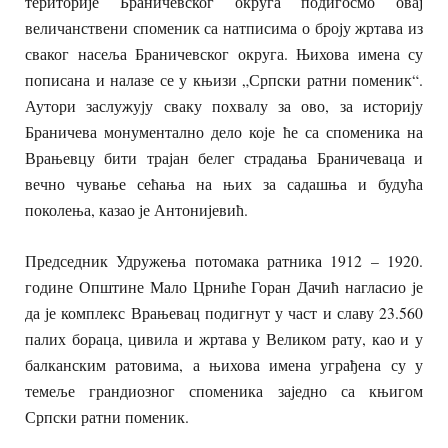
територије Браничевског округа подигосмо овај
величанствени споменик са натписима о броју жртава из
сваког насеља Браничевског округа. Њихова имена су
пописана и налазе се у књизи „Српски ратни поменик“.
Аутори заслужују сваку похвалу за ово, за историју
Браничева монументално дело које ће са споменика на
Врањевцу бити трајан белег страдања Браничеваца и
вечно чување сећања на њих за садашња и будућа
поколења, казао је Антонијевић.
Председник Удружења потомака ратника 1912 – 1920.
године Општине Мало Црниће Горан Дачић нагласио је
да је комплекс Врањевац подигнут у част и славу 23.560
палих бораца, цивила и жртава у Великом рату, као и у
балканским ратовима, а њихова имена уграђена су у
темеље грандиозног споменика заједно са књигом
Српски ратни поменик.