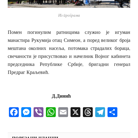
Из програма
Помен погинулим ратницима служио је игуман
манастира Рукумија отац Симеон, а поред великог броја
мештана околних насеља, потомака страдалих бораца,
свечаности је присуствовао и начелник Војног кабинета
председника Републике Србије, бригадни генерал
Предраг Краљевић.
Д.Динић
Facebook
Messenger
Viber
WhatsApp
Email
X
Threads
Telegra
Shar