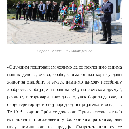
Обраћање Малише Антонијевића
-С дужним поштовањем желимо да се поклонимо сенима
наших дедова, очева, браће, свима онима који су дали
живот за отаџбину и заувек памтимо њихову несебичну
храброст. „Србија је изградила кућу на светском друму“,
рекли су историчари, тако да се одувек борила да сачува
своју територију и свој народ од непријатеља и освајача.
Те 1915. године Срби су дочекали Први светски рат већ
исцрпљени и ослабљени у балканским ратовима, али
нису помишљали на предају. Супротставили су се