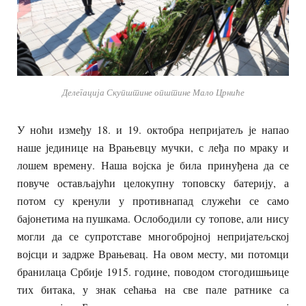
Делегација Скупштине општине Мало Црниће
У ноћи између 18. и 19. октобра непријатељ је напао
наше јединице на Врањевцу мучки, с леђа по мраку и
лошем времену. Наша војска је била принуђена да се
повуче остављајући целокупну топовску батерију, а
потом су кренули у противнапад служећи се само
бајонетима на пушкама. Ослободили су топове, али нису
могли да се супротставе многобројној непријатељској
војсци и задрже Врањевац. На овом месту, ми потомци
бранилаца Србије 1915. године, поводом стогодишњице
тих битака, у знак сећања на све пале ратнике са