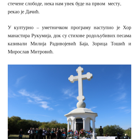
стечене слободе, нека нам увек буде на првом месту,
рекао је Дачић.
У културно – уметничком програму наступио је Хор
манастира Рукумија, док су стихове родољубивих песама
казивали Милија Радивојевић Баја, Зорица Тошић и
Мирослав Митровић.