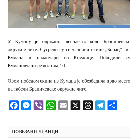
У Куману је одржано шеснаесто коло Браничевске
окружне лиге. Сусрели су се чланови екипе „Борац“ из
Кумана и такмичари из Кнежице. Победили су
Кумановчани резлтатом 4:1.
Овом победом екипа из Кумана је обезбедила прво место
на табели Браничевске окружне лиге.
Facebook
Messenger
Viber
WhatsApp
Email
X
Threads
Telegra
Shar
ПОВЕЗАНИ ЧЛАНЦИ