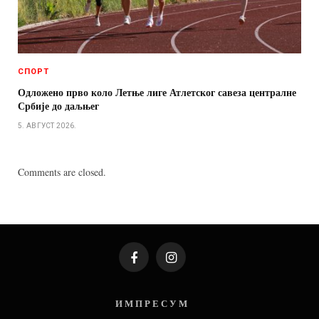
СПОРТ
Одложено прво коло Летње лиге Атлетског савеза централне
Србије до даљњег
5. АВГУСТ 2026.
Comments are closed.
Facebook
Instagram
И М П Р Е С У М