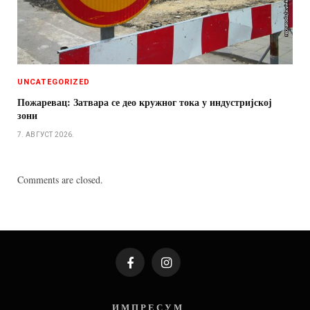
UNCATEGORIZED
Пожаревац: Затвара се део кружног тока у индустријској
зони
7. АВГУСТ 2026.
Comments are closed.
Facebook
Instagram
И М П Р Е С У М