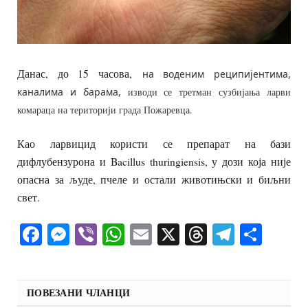
Данас, до 15 часова,
на воденим реципијентима,
каналима и барама,
изводи се третман сузбијања ларви
комараца на територији града Пожаревца.
Као ларвицид користи се препарат на бази
дифлубензурона и Bacillus thuringiensis, у дози која није
опасна за људе, пчеле и остали животињски и биљни
свет.
Facebook
Messenger
Viber
WhatsApp
Email
X
Threads
Telegra
Shar
ПОВЕЗАНИ ЧЛАНЦИ