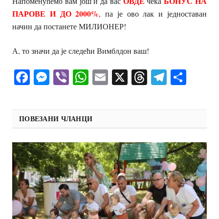
ОВДЕ
БОНУС НА
Напоменућемо вам још и да вас
чека
ПАРОВЕ И ДО 2000%
, па је ово лак и једноставан
начин да постанете МИЛИОНЕР!
А, то значи да је следећи Вимблдон ваш!
Facebook
Messenger
Viber
WhatsApp
Email
X
Threads
Telegra
Shar
ПОВЕЗАНИ ЧЛАНЦИ