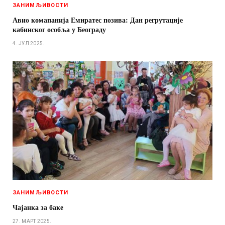
ЗАНИМЉИВОСТИ
Авио комапанија Емиратес позива: Дан регрутације
кабинског особља у Београду
4. ЈУЛ 2025.
ЗАНИМЉИВОСТИ
Чајанка за баке
27. МАРТ 2025.