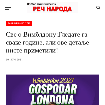
ЗАНИМЉИВОСТИ
Све о Вимблдону:Гледате га
сваке године, али ове детаље
нисте приметили!
30. ЈУН 2021.