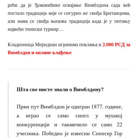
рећи да је Ђоковићево освајање Вимблдона сада већ
постало традиција које се сигурно не свиђа Британцима,
али нама се свиђа њихова традиција када је у питању
највећи тениски турнир…
2.000 РСД за
Кладионица Меридиан играчима поклања и
Вимблдон и онлине клађење
Шта све нисте знали о Вимблдону?
Први пут Вимблдон је одигран 1877. године,
а играо се само сингл у мушкој
конкуренцији и такмичило се само 22
учесника. Победио је извесни Спенсер Гор