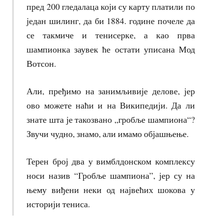
пред 200 гледалаца који су карту платили по
један шилинг, да би 1884. године почеле да
се такмиче и тенисерке, а као прва
шампионка заувек ће остати уписана Мод
Вотсон.
Али, пређимо на занимљивије делове, јер
ово можете наћи и на Википедији. Да ли
знате шта је такозвано „гробље шампиона“?
Звучи чудно, знамо, али имамо објашњење.
Терен број два у вимблдонском комплексу
носи назив “Гробље шампиона”, јер су на
њему виђени неки од највећих шокова у
историји тениса.