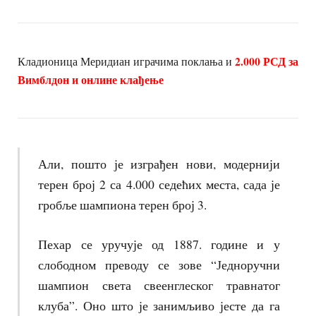
2.000 РСД за
Кладионица Меридиан играчима поклања и
Вимблдон и онлине клађење
Али, пошто је изграђен нови, модернији
терен број 2 са 4.000 седећих места, сада је
гробље шампиона терен број 3.
Пехар се уручује од 1887. године и у
слободном преводу се зове “Једноручни
шампион света свеенглеског травнатог
клуба”. Оно што је занимљиво јесте да га