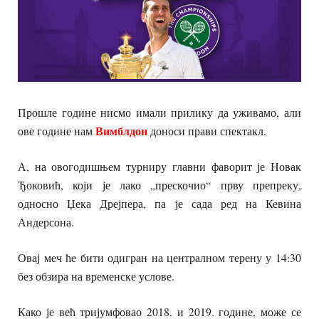
Прошле године нисмо имали прилику да уживамо, али
Вимблдон
ове године нам
доноси прави спектакл.
А, на овогодишњем турниру главни фаворит је Новак
Ђоковић, који је лако „прескочио“ прву препреку,
односно Џека Дрејпера, па је сада ред на Кевина
Андерсона.
Овај меч ће бити одигран на централном терену у 14:30
без обзира на временске услове.
Како је већ тријумфовао 2018. и 2019. године, може се