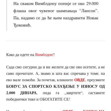
На сваком Вимблдону попије се око 29.000
флаша овог чувеног шампањца “Лансон”.
Па, надамо се да ће њим наздравити Новак
Ђоковић.
Како да одете на
Вимблдон
?
Сада смо сигурни да и ви желите да све ово осетите, а не
само прочитате. А, знамо и шта вас спречава у томе, па
ОВДЕ
ево мале помоћи. За почетак, кликните
, преузмите
БОНУС ЗА СПОРТСКО КЛАЂЕЊЕ У ИЗНОСУ ОД
2.000 ДИНАРА
, онда га „завртите“, саставите
победнички тике и ОБОГАТИТЕ СЕ!