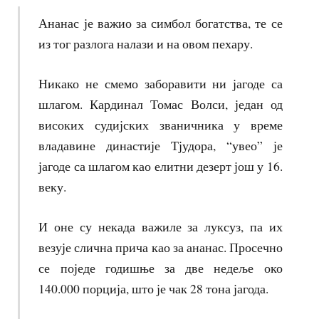
Ананас је важио за симбол богатства, те се
из тог разлога налази и на овом пехару.
Никако не смемо заборавити ни јагоде са
шлагом. Кардинал Томас Волси, један од
високих судијских званичника у време
владавине династије Тјудора, “увео” је
јагоде са шлагом као елитни дезерт још у 16.
веку.
И оне су некада важиле за луксуз, па их
везује слична прича као за ананас. Просечно
се поједе годишње за две недеље око
140.000 порција, што је чак 28 тона јагода.