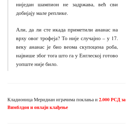
ниједан шампион не задржава, већ сви
добијају мале реплике.
Али, да ли сте икада приметили ананас на
врху овог трофеја? То није случајно – у 17.
веку ананас је био веома скупоцена роба,
највише због тога што га у Енглеској готово
уопште није било.
2.000 РСД за
Кладионица Меридиан играчима поклања и
Вимблдон и онл
ајн
клађење