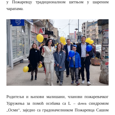
у Пожаревцу традиционалном шетњом у шареним
чарапама.
Родитељи и њихови малишани, чланови пожаревачког
Удружења за помоћ особама са L – down синдромом
„Осми“, заједно са градоначелником Пожаревца Сашом