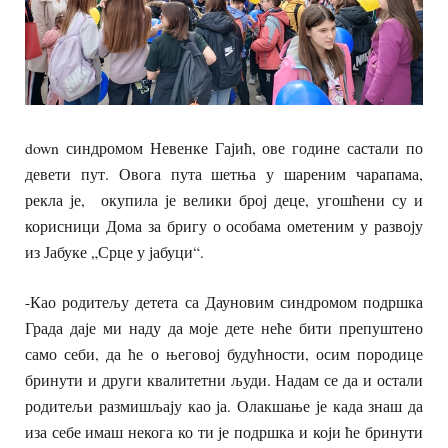
down синдромом Невенке Гајић, ове године састали по
девети пут. Овога пута шетња у шареним чарапама,
рекла је, окупила је велики број деце, угошћени су и
корисници Дома за бригу о особама ометеним у развоју
из Јабуке „Срце у јабуци“.
-Као родитељу детета са Дауновим синдромом подршка
Града даје ми наду да моје дете неће бити препуштено
само себи, да ће о његовој будућности, осим породице
бринути и други квалитетни људи. Надам се да и остали
родитељи размишљају као ја. Олакшање је када знаш да
иза себе имаш некога ко ти је подршка и који ће бринути