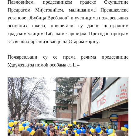
Павловићем, председником градске Скупштине
Предрагом Мијатовићем, малишанима Предшколске
установе „Љубица Вребалов“ и ученицима пожаревачких
основних школа, прошетали су данас централном
градском улицом Табачком чаршијом. Пригодан програм
за све њих организован је на Старом корзоу.
Пожаревљани су се према речима председнице
Удружења за помоћ особама са L –