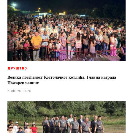
ДРУШТВО
Велика посећеност Костолачког котлића. Главна награда
Пожаревљанину
7. АВГУСТ 2026.