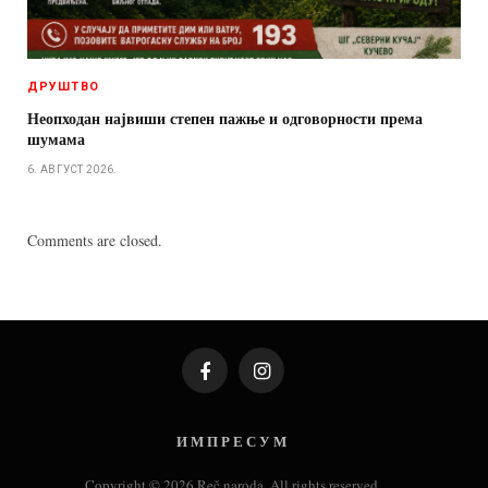
ДРУШТВО
Неопходан највиши степен пажње и одговорности према
шумама
6. АВГУСТ 2026.
Comments are closed.
Facebook
Instagram
И М П Р Е С У М
Copyright © 2026 Reč naroda. All rights reserved.