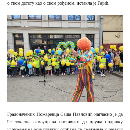
о твом детету као о свом рођеном, истакла је Гајић.
Градоначеник Пожаревца Саша Павловић нагласио је да
ће локална самоуправа наставити да пружа подршку
удружењима која помажу особама са сметњама у развоју