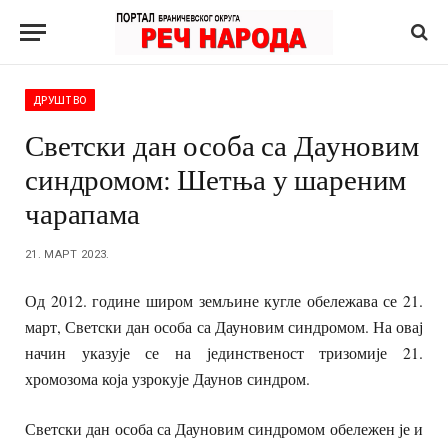
ДРУШТВО
Светски дан особа са Дауновим
синдромом: Шетња у шареним
чарапама
21. МАРТ 2023.
Од 2012. године широм земљине кугле обележава се 21.
март, Светски дан особа са Дауновим синдромом. На овај
начин указује се на јединственост тризомије 21.
хромозома која узрокује Даунов синдром.
Светски дан особа са Дауновим синдромом обележен је и