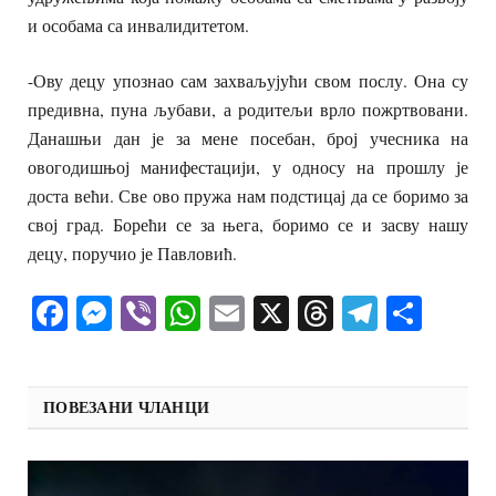
и особама са инвалидитетом.
-Ову децу упознао сам захваљујући свом послу. Она су
предивна, пуна љубави, а родитељи врло пожртвовани.
Данашњи дан је за мене посебан, број учесника на
овогодишњој манифестацији, у односу на прошлу је
доста већи. Све ово пружа нам подстицај да се боримо за
свој град. Борећи се за њега, боримо се и засву нашу
децу, поручио је Павловић.
Facebook
Messenger
Viber
WhatsApp
Email
X
Threads
Telegra
Shar
ПОВЕЗАНИ ЧЛАНЦИ