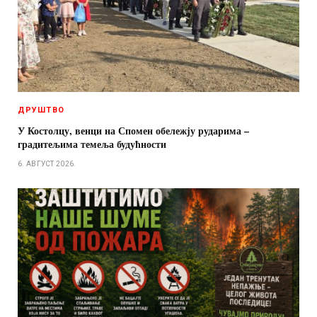
ДРУШТВО
У Костолцу, венци на Спомен обележју рударима –
градитељима темеља будућности
6. АВГУСТ 2026.