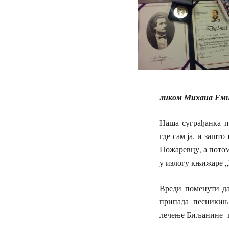
ликом Михаиа Емин
Наша суграђанка п
где сам ја, и зашт
Пожаревцу, а потом
у излогу књижаре „
Вреди поменути да
припада песникињ
лечење Биљанине 