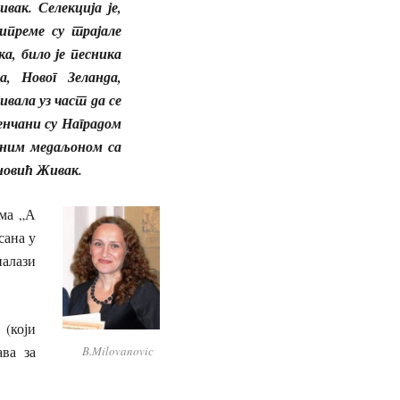
ак. Селекција је,
рипреме су трајале
а, било је песника
а, Новог Зеланда,
вала уз част да се
енчани су Наградом
еним медаљоном са
новић Живак.
ама „А
сана у
налази
 (који
ава за
B.Milovanovic