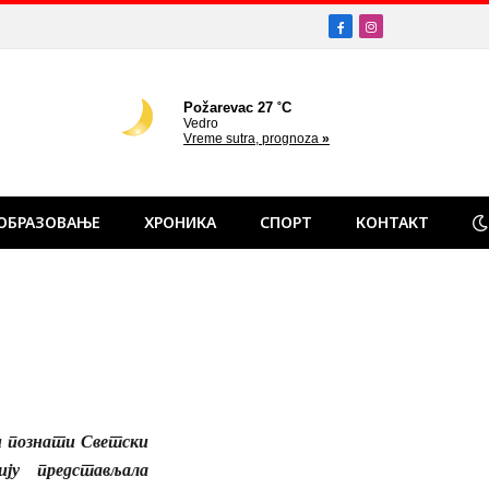
Facebook
Instagram
ОБРАЗОВАЊЕ
ХРОНИКА
СПОРТ
КОНТАКТ
ен познати Светски
ију представљала