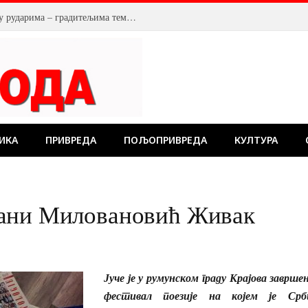
У Костолцу, венци на Спомен обележју рударима – градитељима темеља будућности
ИКА
ПРИВРЕДА
ПОЉОПРИВРЕДА
КУЛТУРА
љани Миловановић Живак
Јуче је у румунском граду Крајова заврш
фестивал поезије на којем је Срб