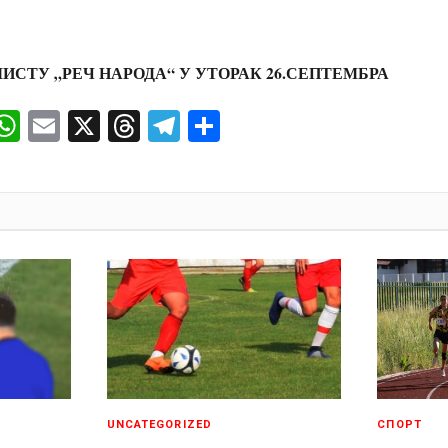
ИСТУ „РЕЧ НАРОДА“ У УТОРАК 26.СЕПТЕМБРА
ok
senger
iber
WhatsApp
Email
X
Threads
Telegram
Share
И
UNCATEGORIZED
СПОРТ