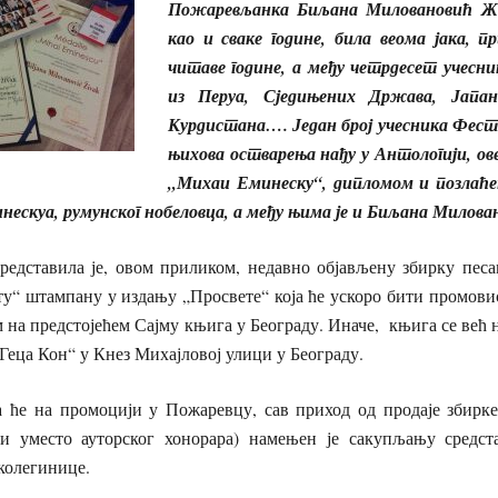
Пожаревљанка Биљана Миловановић Жив
као и сваке године, била веома јака, п
читаве године, а међу четрдесет учесник
из Перуа, Сједињених Држава, Јапан
Курдистана…. Један број учесника Фести
њихова остварења нађу у Антологији, ов
„Михаи Еминеску“, дипломом и позлаћ
ескуа, румунског нобеловца, а међу њима је и Биљана Милова
редставила је, овом приликом, недавно објављену збирку пес
о ту“ штампану у издању „Просвете“ која ће ускоро бити промови
 на предстојећем Сајму књига у Београду. Иначе, књига се већ 
Геца Кон“ у Кнез Михајловој улици у Београду.
 ће на промоцији у Пожаревцу, сав приход од продаје збирке
и уместо ауторског хонорара) намењен је сакупљању средст
колегинице.