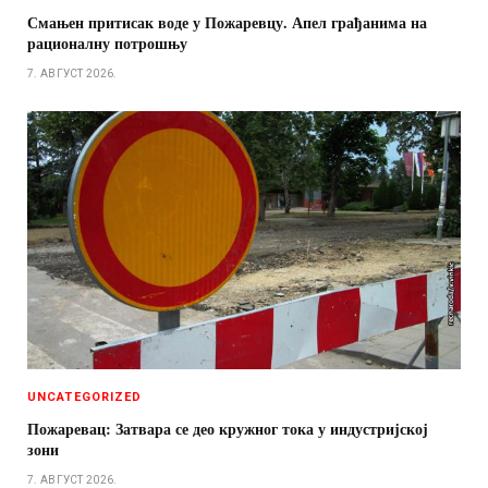
Смањен притисак воде у Пожаревцу. Апел грађанима на
рационалну потрошњу
7. АВГУСТ 2026.
UNCATEGORIZED
Пожаревац: Затвара се део кружног тока у индустријској
зони
7. АВГУСТ 2026.