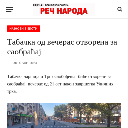
НАЈНОВИЈЕ ВЕСТИ
Табачка од вечерас отворена за
саобраћај
11. ОКТОБАР 2023.
Табачка чаршија и Трг ослобођењa биће отворени за
саобраћај вечерас од 21 сат након завршетка Уличних
трка.