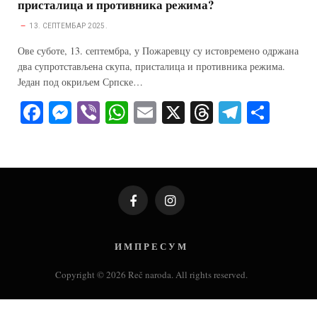
присталица и противника режима?
13. СЕПТЕМБАР 2025.
Ове суботе, 13. септембра, у Пожаревцу су истовремено одржана
два супротстављена скупа, присталица и противника режима.
Један под окриљем Српске…
Fa
M
Vi
W
E
X
T
Te
S
ce
es
be
ha
m
hr
le
ha
bo
se
r
ts
ail
ea
gr
re
ok
ng
A
ds
a
er
pp
m
Facebook
Instagram
И М П Р Е С У М
Copyright © 2026 Reč naroda. All rights reserved.