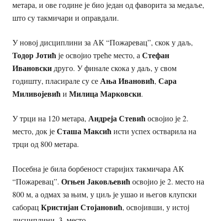
метара, и ове године је био један од фаворита за медаље,
што су такмичари и оправдали.
У новој дисциплини за АК “Пожаревац”, скок у даљ,
Тодор Јотић
Стефан
је освојио треће место, а
Ивановски
друго. У финале скока у даљ, у свом
Ања Ивановић
Сара
годишту, пласирале су се
,
Миливојевић
Милица Марковски
и
.
Андреја Стевић
У трци на 120 метара,
освојио је 2.
Сташа Максић
место, док је
исти успех остварила на
трци од 800 метара.
Посебна је била борбеност старијих такмичара АК
Огњен Јаковљевић
“Пожаревац”.
освојио је 2. место на
800 м, а одмах за њим, у циљ је ушао и његов клупски
Кристијан Стојановић
саборац
, освојивши, у истој
дисциплини, 3. место.