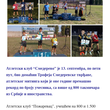
Атлетски клуб “Смедерево” је 13. септембра, по пети
пут, био домаћин Трофеја Смедеревске тврђаве,
атлетског митинга који је ове године премашио
рекорд по броју учесника, са више од 800 такмичара
из Србије и иностранства.
Атлетски клуб “Пожаревац”, учешћем на 800 и 1.500