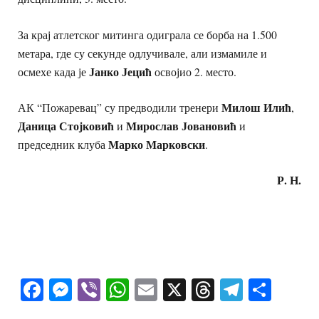
За крај атлетског митинга одиграла се борба на 1.500
метара, где су секунде одлучивале, али измамиле и
Јанко Јецић
осмехе када је
освојио 2. место.
Милош Илић
АК “Пожаревац” су предводили тренери
,
Даница Стојковић
Мирослав Јовановић
и
и
Марко Марковски
председник клуба
.
Р. Н.
Facebook
Messenger
Viber
WhatsApp
Email
X
Threads
Telegra
Shar