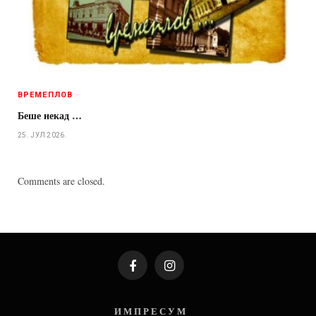
ВРЕМЕПЛОВ
Беше некад …
25. ЈУЛ 2026.
Comments are closed.
Facebook
Instagram
И М П Р Е С У М