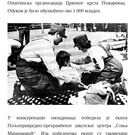
Општинска организација Црвеног крста Пожаревац.
Обуком је било обухваћено око 1.000 младих.
У конкуренцији омладинаца победила је екипа
Пољопривредно-прехрамбеног школског центра „Соња
Маринковић“. Иза победничке екипе су такмичари