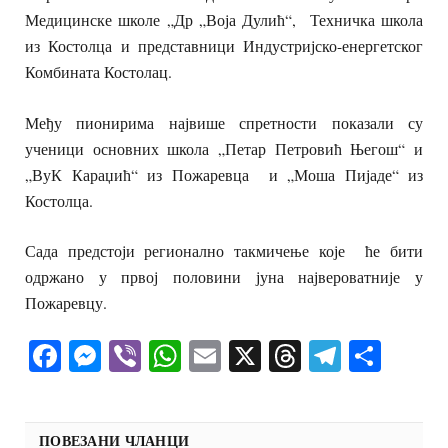
Медицинске школе „Др „Воја Дулић“, Техничка школа
из Костолца и представници Индустријско-енергетског
Комбината Костолац.
Међу пионирима највише спретности показали су
ученици основних школа „Петар Петровић Његош“ и
„ВуК Караџић“ из Пожаревца и „Моша Пијаде“ из
Костолца.
Сада предстоји регионално такмичење које ће бити
одржано у првој половини јуна највероватније у
Пожаревцу.
Facebook
Messenger
Viber
WhatsApp
Email
X
Threads
Telegra
Shar
ПОВЕЗАНИ ЧЛАНЦИ