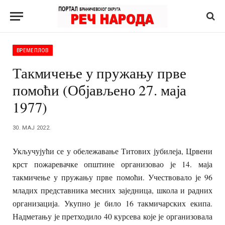
ВРЕМЕПЛОВ
Такмичење у пружању прве
помоћи (Објављено 27. маја
1977)
30. МАЈ 2022.
Укључујући се у обележавање Титових јубилеја, Црвени
крст пожаревачке општине организовао је 14. маја
такмичење у пружању прве помоћи. Учествовало је 96
младих представника месних заједница, школа и радних
организација. Укупно је било 16 такмичарских екипа.
Надметању је претходило 40 курсева које је организовала