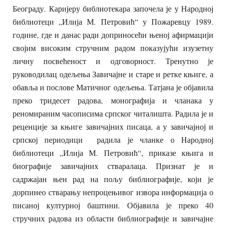
Београду. Каријеру библиотекара започела је у Народној
библиотеци „Илија М. Петровић“ у Пожаревцу 1989.
године, где и данас ради доприносећи њеној афирмацији
својим високим стручним радом показујући изузетну
личну посвећеност и одговорност. Тренутно је
руководилац одељења Завичајне и старе и ретке књиге, а
обавља и послове Матичног одељења. Татјана је објавила
преко тридесет радова, монографија и чланака у
реномираним часописима српског читалишта. Радила је и
реценције за књиге завичајних писаца, а у завичајној и
српској периодици радила је чланке о Народној
библиотеци „Илија М. Петровић“, приказе књига и
биографије завичајних стваралаца. Признат је и
садржајан њен рад на пољу библиографије, који је
дорпинео стварању непроцењивог извора информација о
писаној културној баштини. Објавила је преко 40
стручних радова из области библиографије и завичајне