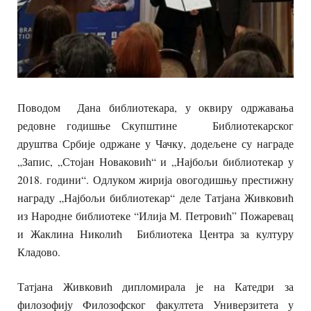
Поводом Дана библиотекара, у оквиру одржавања
редовне годишње Скупштине Библиотекарског
друштва Србије одржане у Чачку, додељене су награде
„Запис, „Стојан Новаковић“ и „Најбољи библиотекар у
2018. години“. Одлуком жирија овогодишњу престижну
награду „Најбољи библиотекар“ деле Татјана Живковић
из Народне библиотеке “Илија М. Петровић” Пожаревац
и Жаклина Николић Библиотека Центра за културу
Кладово.
Татјана Живковић дипломирала је на Катедри за
филозофију Филозофског факултета Универзитета у