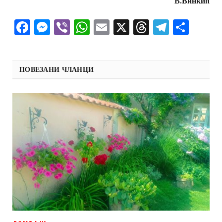
В.Винкић
Facebook
Messenger
Viber
WhatsApp
Email
X
Threads
Telegra
Shar
ПОВЕЗАНИ ЧЛАНЦИ