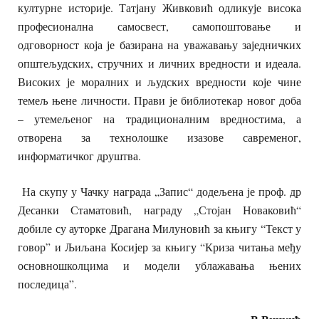
културне историје. Татјану Живковић одликује висока
професионална самосвест, самопоштовање и
одговорност која је базирана на уважавању заједничких
општељудских, стручних и личних вредности и идеала.
Високих је моралних и људских вредности које чине
темељ њене личности. Прави је библиотекар новог доба
– утемељеног на традиционалним вредностима, а
отворена за технолошке изазове савременог,
информатичког друштва.
На скупу у Чачку награда „Запис“ додељена је проф. др
Десанки Стаматовић, награду „Стојан Новаковић“
добиле су ауторке Драгана Милуновић за књигу “Текст у
говор” и Љиљана Косијер за књигу “Криза читања међу
основношколцима и модели ублажавања њених
последица”.