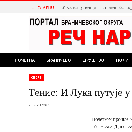
ПОПУЛАРНО
ПОЧЕТНА
БРАНИЧЕВО
ДРУШТВО
ПОЛИТ
СПОРТ
Tенис: И Лука путује у
25. ЈУЛ 2023.
Почетком прошле н
10. сeзoнe Дунaв 