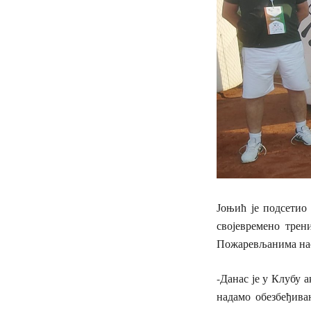
Јоњић је подсетио
својевремено трен
Пожаревљанима нас
-Данас је у Клубу 
надамо обезбеђива