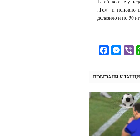
Гајић, који је у н
„Гем“ и поновно п
долазило и по 50 и
Facebo
Mes
V
ПОВЕЗАНИ ЧЛАНЦ