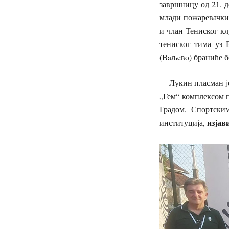
завршницу од 21. д
млади пожаревачки
и члан Тениског кл
тениског тима уз 
(Вaљeвo) браниће б
– Лукин пласман је
„Гем“ комплексом по
Градом, Спортски
изјав
институција,