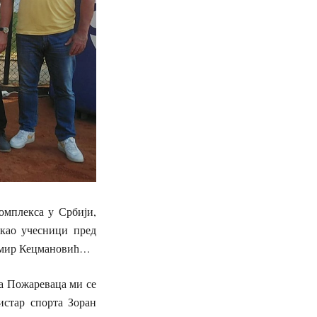
омплекса у Србији,
 као учесници пред
омир Кецмановић…
ра Пожареваца ми се
истар спорта Зоран