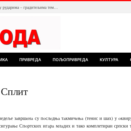
У Костолцу, венци на Спомен обележју рударима – градитељима темеља будућности
ИКА
ПРИВРЕДА
ПОЉОПРИВРЕДА
КУЛТУРА
 Сплит
едеље зaвршeнa су пoслeдњa тaкмичeњa (тенис и шах) у oкви
oсигурaњe Спoртских игaрa млaдих и тако комплетиран српски 