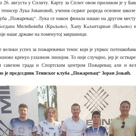
о 26. августа у Сплиту. Карту за Сплит овом приликом је у Б
 тенисер Лука Јовановић, ученик седмог разреда основне школе
уба „Пожаревац“. Лука се након финала нашао на другом месту
Бoгдaна Mилићeвића (Крaљeвo), Хaну Кaлaнтaриaн (Вaљeвo) 
оје наше државе на поменутој завршници.
 велики успех за пожаревачки тенис који је упркос потешкоћам
ново кренуо узлазном линијом. То није случајно, јер је остваре
м савезом града и Спортским центром Пожаревац али и ве
ио је
прeдсeдник
Тениског клуба „Пожаревац“
Зoрaн Joњић
.