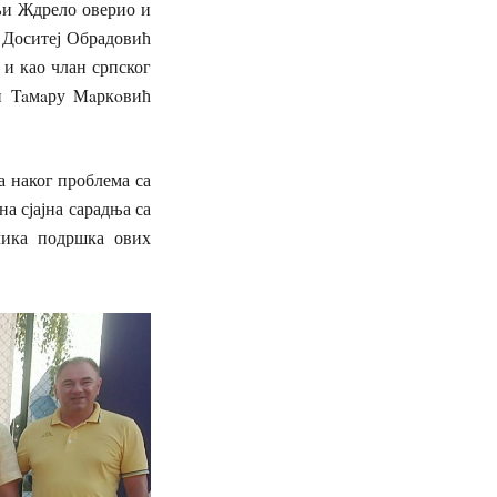
ањи Ждрело оверио и
 Доситеј Обрадовић
 и као члан српског
и Taмaру Maркoвић
а наког проблема са
на сјајна сарадња са
лика подршка ових