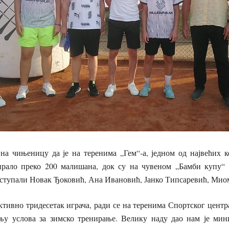
 на чињеницу да је на теренима „Гем“-а, једном од највећих к
ирало преко 200 малишана, док су на чувеном „Бамби купу“
тупали Новак Ђоковић, Ана Ивановић, Јанко Типсаревић, Ми
активно тридесетак играча, ради се на теренима Спортског цент
њу услова за зимско тренирање. Велику наду дао нам је мин