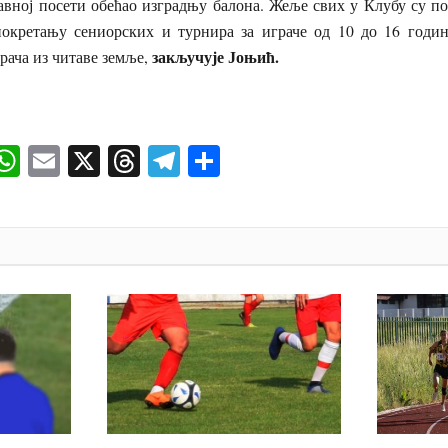
едавној посети обећао изградњу балона. Жеље свих у Клубу су п
окретању сениорских и турнира за играче од 10 до 16 година
закључује Јоњић.
грача из читаве земље,
ok
senger
iber
WhatsApp
Email
X
Threads
Telegram
Share
И