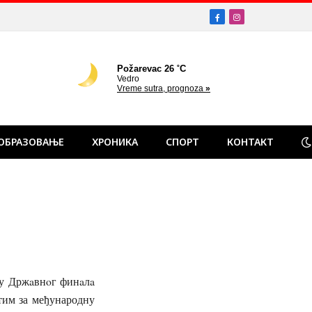
Facebook
Instagram
ОБРАЗОВАЊЕ
ХРОНИКА
СПОРТ
КОНТАКТ
ру Држaвнoг финaлa
тим за међународну