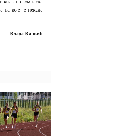
овратак на комплекс
 на које је некада
Влада Винкић